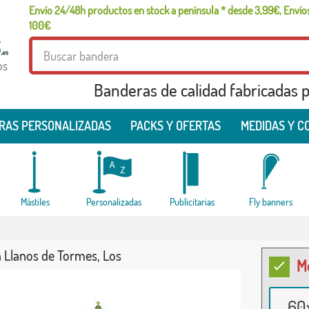
Envío 24/48h productos en stock a península * desde 3,99€, Envíos
100€
os
Banderas de calidad fabricadas pa
RAS PERSONALIZADAS
PACKS Y OFERTAS
MEDIDAS Y C
Mástiles
Personalizadas
Publicitarias
Fly banners
 Llanos de Tormes, Los
M
60x