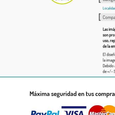
Localida
Compar
Las imá
son pro
uso, re
de la e
El dise
la image
Debido 
de +/- 5
Máxima seguridad en tus compr