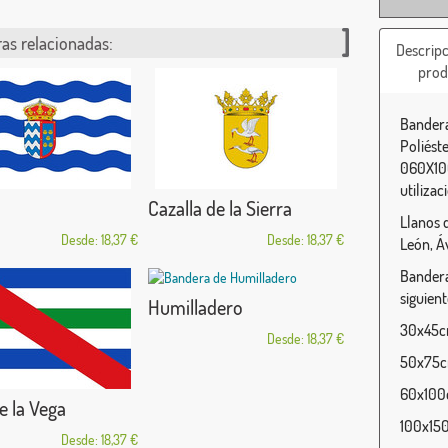
as relacionadas:
Descripc
prod
Bandera
Poliést
060X100
utilizac
Cazalla de la Sierra
Llanos 
Desde: 18,37 €
Desde: 18,37 €
León, Áv
Bandera
siguien
Humilladero
30x45cm
Desde: 18,37 €
50x75cm
60x100c
e la Vega
100x150
Desde: 18,37 €