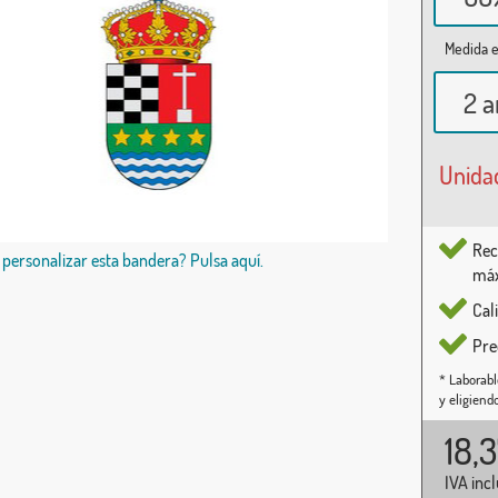
Medida e
2 a
Unida
Rec
 personalizar esta bandera? Pulsa aquí.
máx
Cal
Pre
* Laborabl
y eligiend
18,
IVA inc