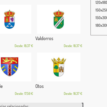
120x180
150x250
150x300
180x300
Valdorros
Desde: 18,37 €
Desde: 18,37 €
le
Otos
Desde: 17,59 €
Desde: 18,37 €
rías relacionadas: