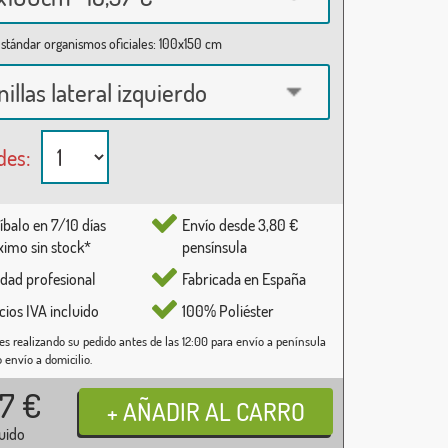
stándar organismos oficiales: 100x150 cm
nillas lateral izquierdo
des:
íbalo en 7/10 días
Envío desde 3,80 €
imo sin stock*
pensínsula
idad profesional
Fabricada en España
cios IVA incluido
100% Poliéster
es realizando su pedido antes de las 12:00 para envío a península
o envío a domicilio.
37
€
luido