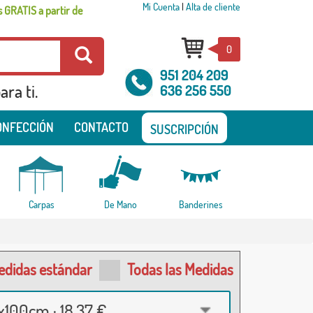
Mi Cuenta
|
Alta de cliente
 GRATIS a partir de
0
951 204 209
ra ti.
636 256 550
ONFECCIÓN
CONTACTO
SUSCRIPCIÓN
Carpas
De Mano
Banderines
edidas estándar
Todas las Medidas
100cm · 18,37 €