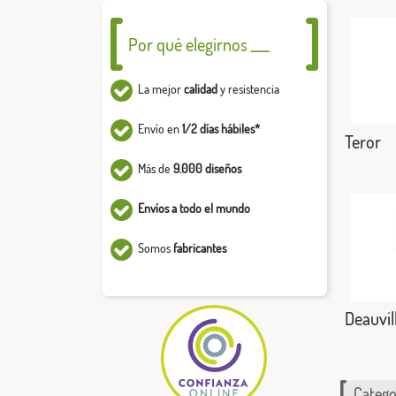
Por qué elegirnos ___
La mejor
calidad
y resistencia
Envío en
1/2 días hábiles*
Teror
Más de
9.000 diseños
Envíos a todo el mundo
Somos
fabricantes
Deauvil
Catego