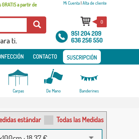
Mi Cuenta
|
Alta de cliente
 GRATIS a partir de
0
951 204 209
ra ti.
636 256 550
ONFECCIÓN
CONTACTO
SUSCRIPCIÓN
Carpas
De Mano
Banderines
edidas estándar
Todas las Medidas
100cm · 18,37 €