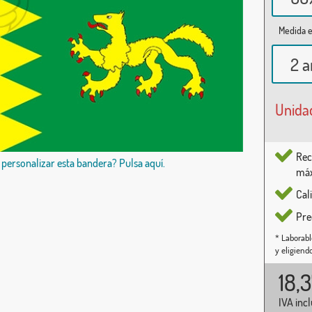
Medida e
2 a
Unida
Rec
 personalizar esta bandera? Pulsa aquí.
máx
Cal
Pre
* Laborabl
y eligiend
18,
IVA inc