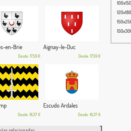
100x150
120x180
150x250
150x300
es-en-Brie
Aignay-le-Duc
Desde: 17,59 €
Desde: 17,59 €
amp
Escudo Ardales
Desde: 18,37 €
Desde: 18,37 €
rías relacionadas: