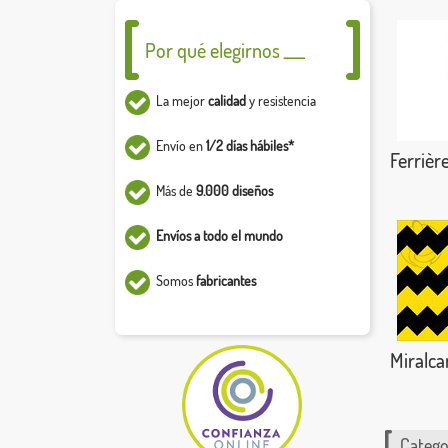
Por qué elegirnos ___
La mejor
calidad
y resistencia
Envío en
1/2 días hábiles*
Ferrièr
Más de
9.000 diseños
Envíos a todo el mundo
Somos
fabricantes
Miralc
Catego