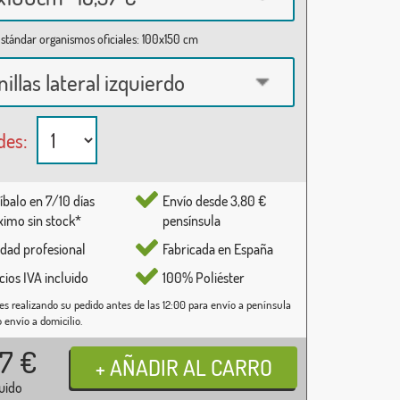
stándar organismos oficiales: 100x150 cm
nillas lateral izquierdo
des:
íbalo en 7/10 días
Envío desde 3,80 €
imo sin stock*
pensínsula
idad profesional
Fabricada en España
cios IVA incluido
100% Poliéster
es realizando su pedido antes de las 12:00 para envío a península
o envío a domicilio.
37
€
luido