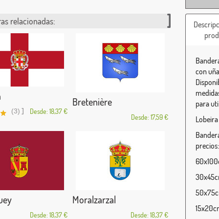
as relacionadas:
Descripc
prod
Bandera
con uña
Disponi
medidas
a
Bretenière
para uti
]
(3)
Desde: 18,37 €
Desde: 17,59 €
Lobeira
Bandera
precios:
60x100c
30x45cm
50x75cm
uey
Moralzarzal
15x20cm
Desde: 18,37 €
Desde: 18,37 €