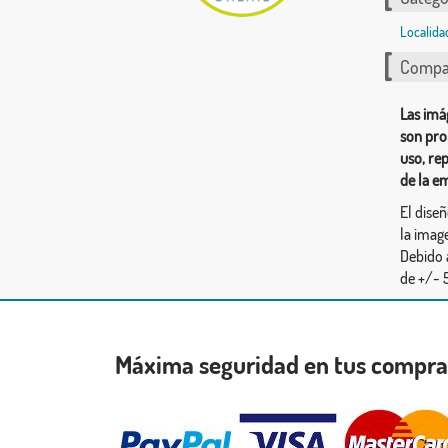
Localida
Compar
Las imá
son pro
uso, re
de la e
El dise
la image
Debido 
de +/- 5
Máxima seguridad en tus compr