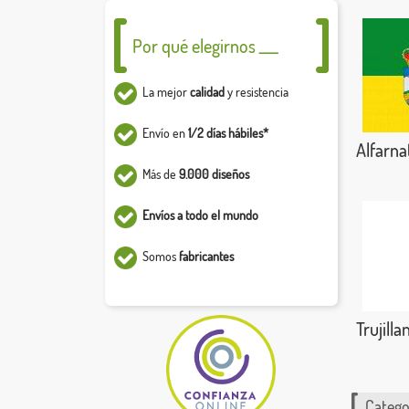
Por qué elegirnos ___
La mejor
calidad
y resistencia
Envío en
1/2 días hábiles*
Alfarna
Más de
9.000 diseños
Envíos a todo el mundo
Somos
fabricantes
Trujilla
Catego