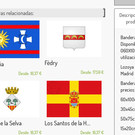
as relacionadas:
Descripc
prod
Bandera
Disponi
060X100
utilizac
Fédry
ia
Lozoya 
Desde: 17,59 €
Madrid
Desde: 18,37 €
Bandera
precios:
60x100c
30x45cm
50x75cm
e la Selva
Los Santos de la H...
15x20cm
Desde: 18,37 €
Desde: 18,37 €