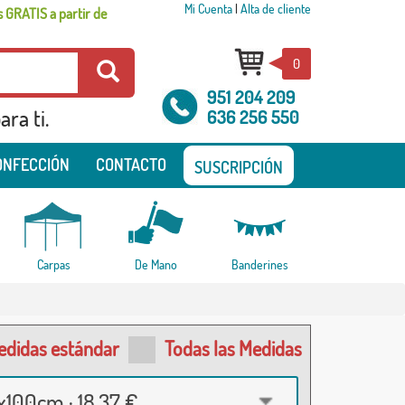
Mi Cuenta
|
Alta de cliente
 GRATIS a partir de
0
951 204 209
ra ti.
636 256 550
ONFECCIÓN
CONTACTO
SUSCRIPCIÓN
Carpas
De Mano
Banderines
edidas estándar
Todas las Medidas
100cm · 18,37 €