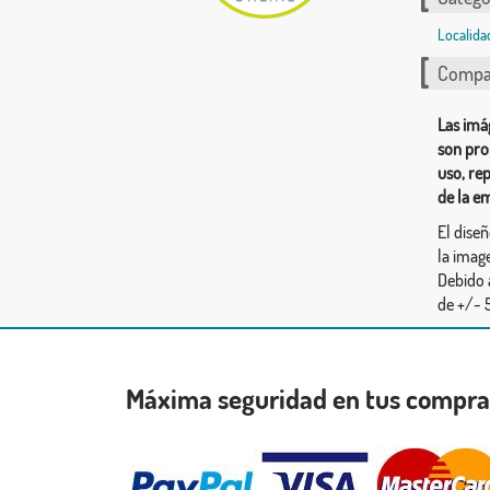
Localida
Compar
Las imá
son pro
uso, re
de la e
El dise
la image
Debido 
de +/- 5
Máxima seguridad en tus compr