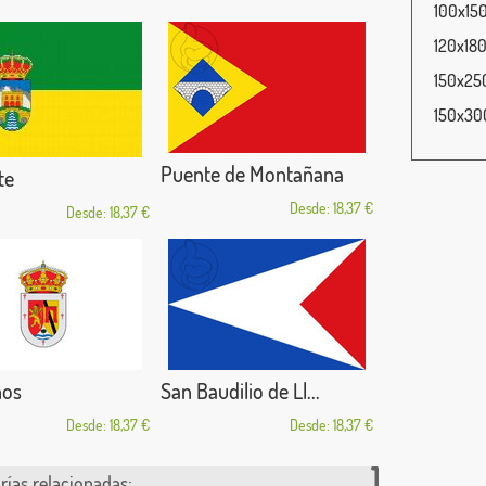
100x150
120x180
150x250
150x300
Puente de Montañana
te
Desde: 18,37 €
Desde: 18,37 €
nos
San Baudilio de Ll...
Desde: 18,37 €
Desde: 18,37 €
rías relacionadas: