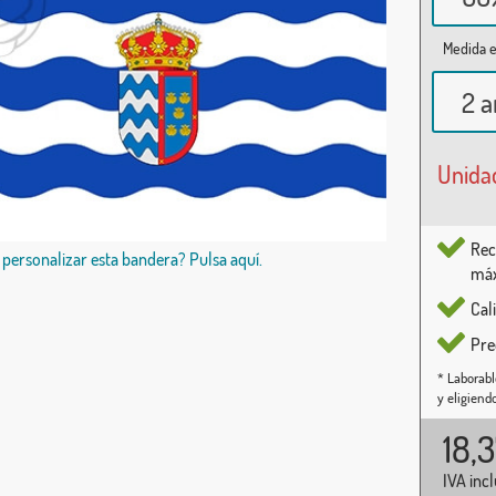
Medida e
2 a
Unida
Rec
 personalizar esta bandera? Pulsa aquí.
máx
Cal
Pre
* Laborabl
y eligiend
18,
IVA inc