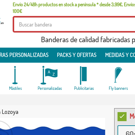
Envío 24/48h productos en stock a península * desde 3,99€, Envíos
100€
Banderas de calidad fabricadas pa
RAS PERSONALIZADAS
PACKS Y OFERTAS
MEDIDAS Y C
Mástiles
Personalizadas
Publicitarias
Fly banners
 Lozoya
M
60x