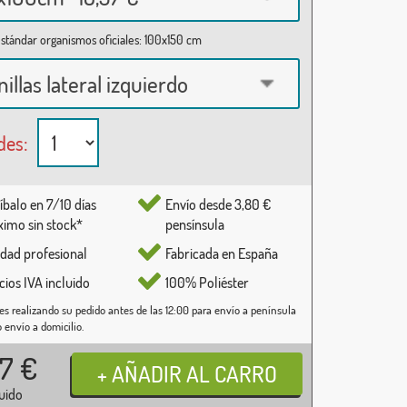
stándar organismos oficiales: 100x150 cm
nillas lateral izquierdo
des:
íbalo en 7/10 días
Envío desde 3,80 €
imo sin stock*
pensínsula
idad profesional
Fabricada en España
cios IVA incluido
100% Poliéster
es realizando su pedido antes de las 12:00 para envío a península
o envío a domicilio.
37
€
luido