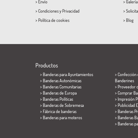
>
Envío
>
Galerí
>
Condiciones
y
Privacidad
>
Solicit
>
Política de cookies
>
Blog
Productos
>
Banderas para Ayuntamientos
> Confección 
> Banderas Autonómicas
Banderines
> Banderas Comunitarias
> Proveedor 
> Banderas de Europa
> Comprar Ba
> Banderas Políticas
> Impresión P
>
Banderas de Sobremesa
> Publicidad E
> Fábrica de banderas
> Banderas P
>
Banderas para moteros
> Banderas Ba
>
Banderas p