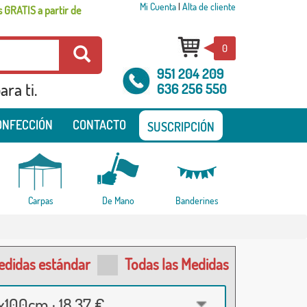
Mi Cuenta
|
Alta de cliente
 GRATIS a partir de
0
951 204 209
ra ti.
636 256 550
ONFECCIÓN
CONTACTO
SUSCRIPCIÓN
Carpas
De Mano
Banderines
edidas estándar
Todas las Medidas
100cm · 18,37 €