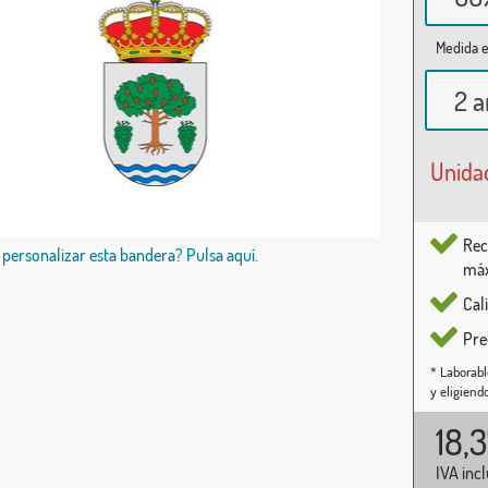
Medida e
2 a
Unida
Rec
 personalizar esta bandera? Pulsa aquí.
máx
Cal
Pre
* Laborabl
y eligiend
18,
IVA inc