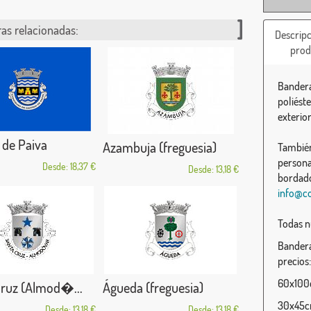
as relacionadas:
Descripc
prod
Bandera
poliést
exterior
 de Paiva
Azambuja (freguesia)
También
persona
Desde: 18,37 €
Desde: 13,18 €
bordado
info@c
Todas n
Bandera
precios:
60x100c
Cruz (Almod�...
Águeda (freguesia)
30x45cm
Desde: 13,18 €
Desde: 13,18 €