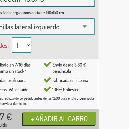
stándar organismos oficiales: 100x150 cm
nillas lateral izquierdo
des:
íbalo en 7/10 días
Envío desde 3,80 €
imo sin stock*
pensínsula
idad profesional
Fabricada en España
cios IVA incluido
100% Poliéster
es realizando su pedido antes de las 12:00 para envío a península
o envío a domicilio.
37
€
luido