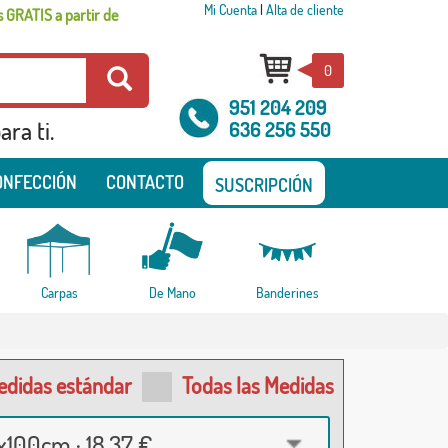
Mi Cuenta
|
Alta de cliente
 GRATIS a partir de
0
951 204 209
ra ti.
636 256 550
ONFECCIÓN
CONTACTO
SUSCRIPCIÓN
Carpas
De Mano
Banderines
edidas estándar
Todas las Medidas
100cm · 18,37 €