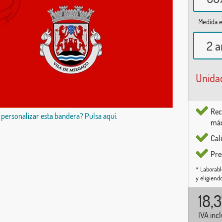
Medida e
2 a
Unida
Rec
 personalizar esta bandera? Pulsa aquí.
máx
Cal
Pre
* Laborabl
y eligiend
18,
IVA inc