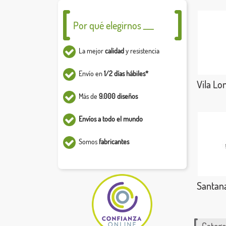
Por qué elegirnos ___
La mejor
calidad
y resistencia
Envío en
1/2 días hábiles*
Vila Lo
Más de
9.000 diseños
Envíos a todo el mundo
Somos
fabricantes
Santan