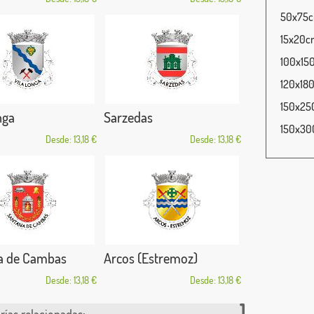
50x75cm
15x20cm
100x150
120x180
150x250
nga
Sarzedas
150x300
Desde: 13,18 €
Desde: 13,18 €
a de Cambas
Arcos (Estremoz)
Desde: 13,18 €
Desde: 13,18 €