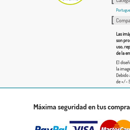
Catego
Portugue
Compar
Las imá
son pro
uso, re
de la e
El dise
la image
Debido 
de +/- 5
Máxima seguridad en tus compr