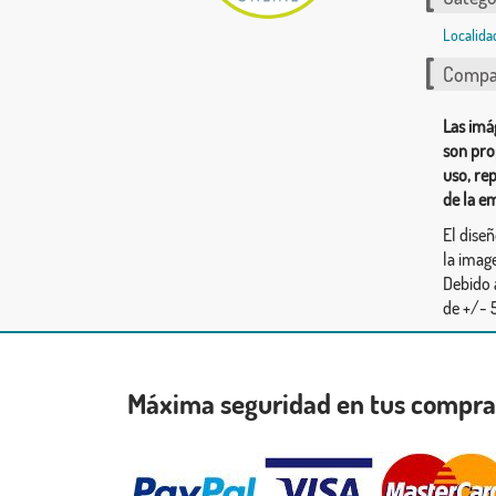
Localida
Compar
Las imá
son pro
uso, re
de la e
El dise
la image
Debido 
de +/- 5
Máxima seguridad en tus compr