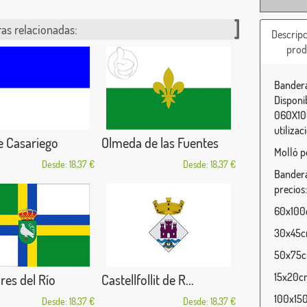
as relacionadas:
Descripc
prod
Bandera
Disponi
060X100
utilizac
e Casariego
Olmeda de las Fuentes
Molló p
Desde: 18,37 €
Desde: 18,37 €
Bandera
precios:
60x100c
30x45cm
50x75cm
15x20cm
es del Río
Castellfollit de R...
100x150
Desde: 18,37 €
Desde: 18,37 €