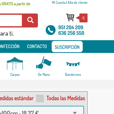
Mi Cuenta
|
Alta de cliente
 GRATIS a partir de
0
951 204 209
ra ti.
636 256 550
ONFECCIÓN
CONTACTO
SUSCRIPCIÓN
Carpas
De Mano
Banderines
edidas estándar
Todas las Medidas
100cm · 18,37 €