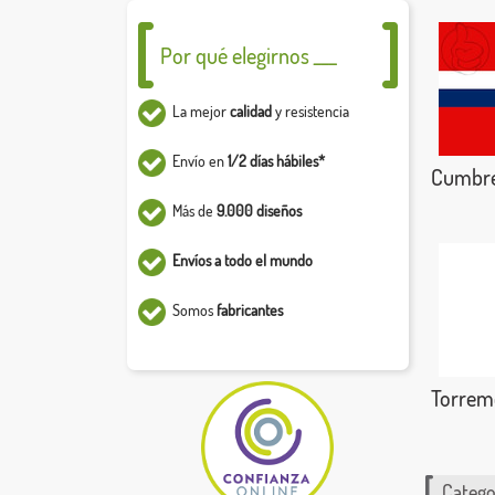
Por qué elegirnos ___
La mejor
calidad
y resistencia
Envío en
1/2 días hábiles*
Cumbre
Más de
9.000 diseños
Envíos a todo el mundo
Somos
fabricantes
Torrem
Catego