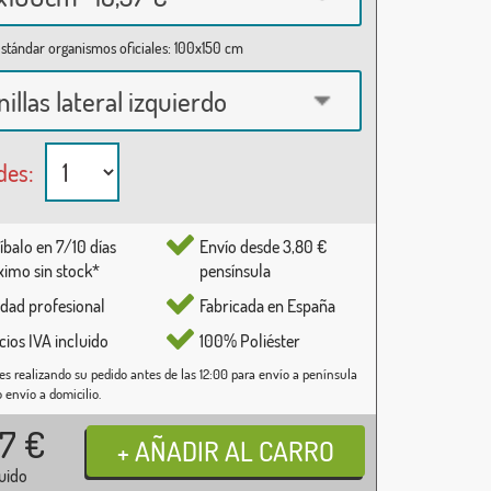
stándar organismos oficiales: 100x150 cm
nillas lateral izquierdo
des:
íbalo en 7/10 días
Envío desde 3,80 €
imo sin stock*
pensínsula
idad profesional
Fabricada en España
cios IVA incluido
100% Poliéster
es realizando su pedido antes de las 12:00 para envío a península
o envío a domicilio.
37
€
luido