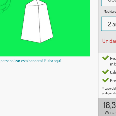
Medida e
2 a
Unida
Rec
 personalizar esta bandera? Pulsa aquí.
máx
Cal
Pre
* Laborabl
y eligiend
18,
IVA inc