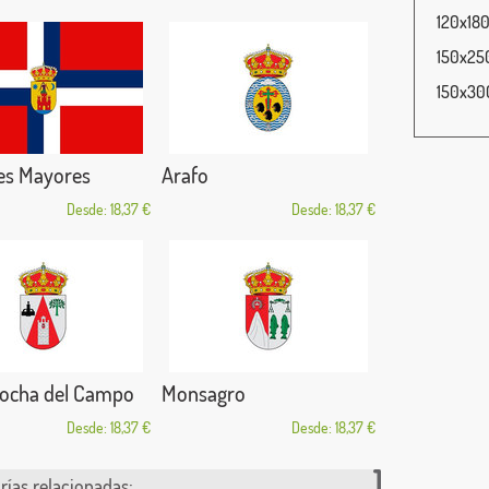
120x180
150x250
150x300
s Mayores
Arafo
Desde: 18,37 €
Desde: 18,37 €
ocha del Campo
Monsagro
Desde: 18,37 €
Desde: 18,37 €
rías relacionadas: