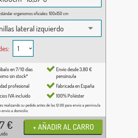
stándar organismos oficiales: 100x150 cm
nillas lateral izquierdo
des:
íbalo en 7/10 días
Envío desde 3,80 €
imo sin stock*
pensínsula
idad profesional
Fabricada en España
cios IVA incluido
100% Poliéster
es realizando su pedido antes de las 12:00 para envío a península
o envío a domicilio.
37
€
luido