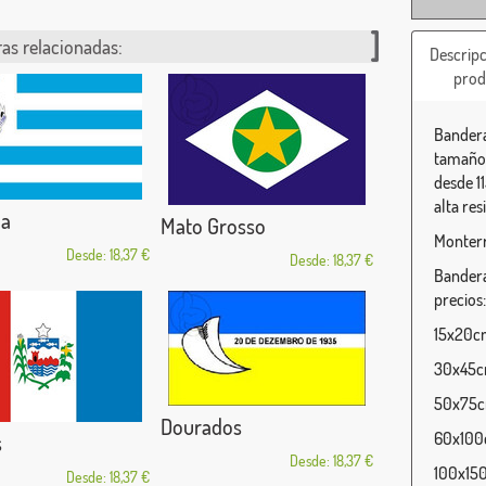
as relacionadas:
Descripc
prod
Bandera
tamaños
desde 1
alta res
a
Mato Grosso
Monterr
Desde: 18,37 €
Desde: 18,37 €
Bandera
precios:
15x20cm
30x45cm
50x75cm
Dourados
60x100c
s
Desde: 18,37 €
100x150
Desde: 18,37 €