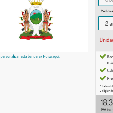
Medida e
2 a
Unida
 personalizar esta bandera? Pulsa aquí.
Rec
máx
Cal
Pre
* Laborabl
y eligiend
18,
IVA inc