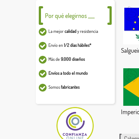
Por qué elegirnos ___
La mejor
calidad
y resistencia
Envío en
1/2 días hábiles*
Salguei
Más de
9.000 diseños
Envíos a todo el mundo
Somos
fabricantes
Imperio
Catego