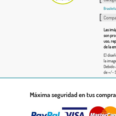
Brasileñ
Compar
Las imá
son pro
uso, re
de la e
El dise
la image
Debido 
de +/- 5
Máxima seguridad en tus compr