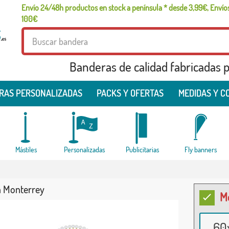
Envío 24/48h productos en stock a península * desde 3,99€, Envíos
100€
Banderas de calidad fabricadas pa
RAS PERSONALIZADAS
PACKS Y OFERTAS
MEDIDAS Y C
Mástiles
Personalizadas
Publicitarias
Fly banners
 Monterrey
M
60x