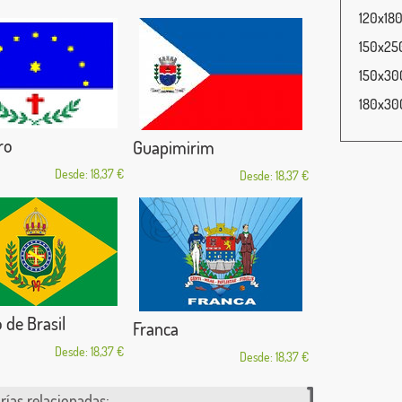
120x180
150x250
150x300
180x300
ro
Guapimirim
Desde: 18,37 €
Desde: 18,37 €
 de Brasil
Franca
Desde: 18,37 €
Desde: 18,37 €
rías relacionadas: