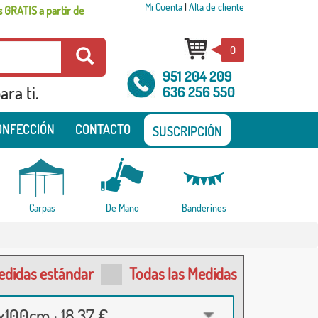
Mi Cuenta
|
Alta de cliente
 GRATIS a partir de
0
951 204 209
ra ti.
636 256 550
ONFECCIÓN
CONTACTO
SUSCRIPCIÓN
Carpas
De Mano
Banderines
edidas estándar
Todas las Medidas
100cm · 18,37 €