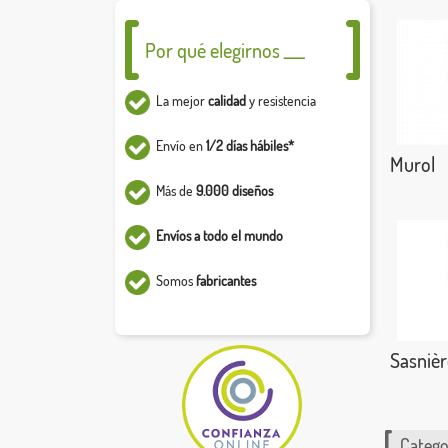
Por qué elegirnos ___
La mejor
calidad
y resistencia
Envío en
1/2 días hábiles*
Murol
Más de
9.000 diseños
Envíos a todo el mundo
Somos
fabricantes
Sasnièr
Catego