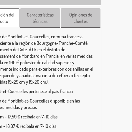
ción del
Características
Opiniones de
ucto
técnicas
clientes
 de Montliot-et-Courcelles, comuna francesa
ciente a la región de Bourgogne-Franche-Comté
mento de Côte-d´Or en el distrito de
ssement de Montbard en Francia, en varias medidas,
da en 100% poliéster de calidad superior y
lmente indicado para exteriores con dos anillas en el
 izquierdo y añadida una cinta de refuerzo (excepto
idas 15x25 cm y 15x20 cm).
t-et-Courcelles pertenece al país Francia
 de Montliot-et-Courcelles disponible en las
tes medidas y precios:
 - 17,59 € recíbala en 7-10 días
 - 18,37 € recíbala en 7-10 días