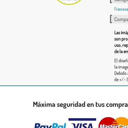
Francesa
Compar
Las imá
son pro
uso, re
de la e
El dise
la image
Debido 
de +/- 5
Máxima seguridad en tus compr