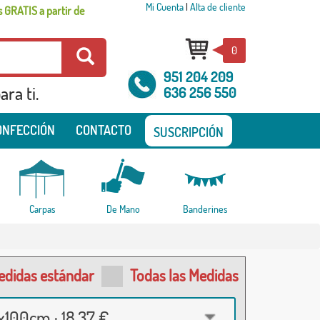
Mi Cuenta
|
Alta de cliente
 GRATIS a partir de
0
951 204 209
ra ti.
636 256 550
ONFECCIÓN
CONTACTO
SUSCRIPCIÓN
Carpas
De Mano
Banderines
edidas estándar
Todas las Medidas
100cm · 18,37 €