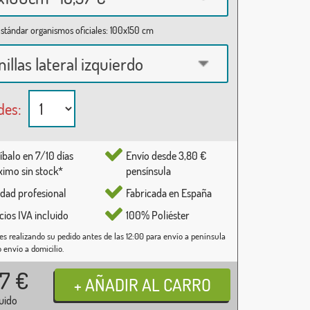
stándar organismos oficiales: 100x150 cm
nillas lateral izquierdo
des:
íbalo en 7/10 días
Envío desde 3,80 €
imo sin stock*
pensínsula
idad profesional
Fabricada en España
cios IVA incluido
100% Poliéster
es realizando su pedido antes de las 12:00 para envío a península
o envío a domicilio.
37
€
luido