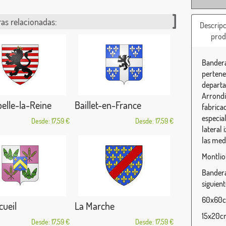
as relacionadas:
Descripc
prod
Bandera
pertene
departa
Arrondi
elle-la-Reine
Baillet-en-France
fabrica
especia
Desde: 17,59 €
Desde: 17,59 €
lateral
las med
Montlio
Bandera
siguien
60x60cm
ueil
La Marche
15x20cm
Desde: 17,59 €
Desde: 17,59 €