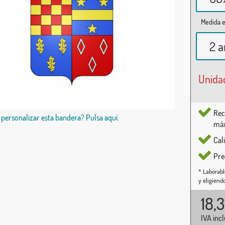
Medida e
2 a
Unida
Rec
 personalizar esta bandera? Pulsa aquí.
máx
Cal
Pre
* Laborabl
y eligiend
18,
IVA inc