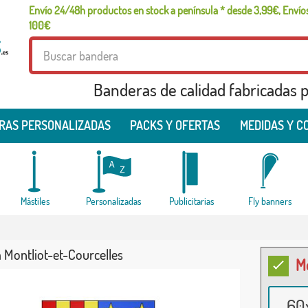
Envío 24/48h productos en stock a península * desde 3,99€, Envíos
100€
Banderas de calidad fabricadas pa
RAS PERSONALIZADAS
PACKS Y OFERTAS
MEDIDAS Y C
Mástiles
Personalizadas
Publicitarias
Fly banners
 Montliot-et-Courcelles
M
60x