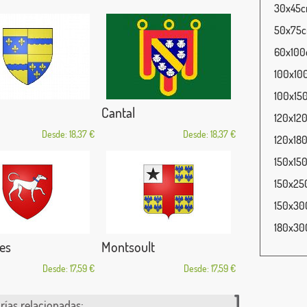
30x45cm
50x75cm
60x100c
100x100
100x150
Cantal
120x120
Desde: 18,37 €
Desde: 18,37 €
120x180
150x150
150x250
150x300
180x300
es
Montsoult
Desde: 17,59 €
Desde: 17,59 €
rías relacionadas: