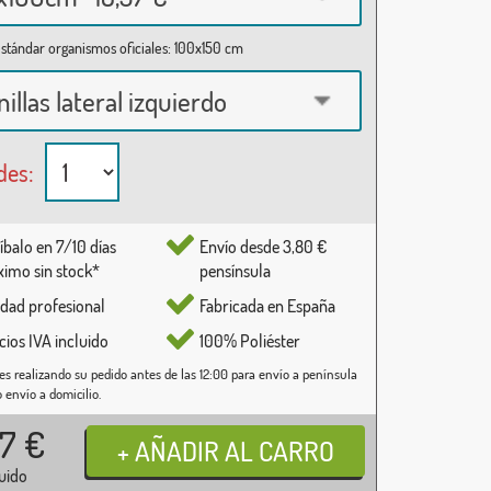
stándar organismos oficiales: 100x150 cm
nillas lateral izquierdo
des:
íbalo en 7/10 días
Envío desde 3,80 €
imo sin stock*
pensínsula
idad profesional
Fabricada en España
cios IVA incluido
100% Poliéster
es realizando su pedido antes de las 12:00 para envío a península
o envío a domicilio.
37
€
luido