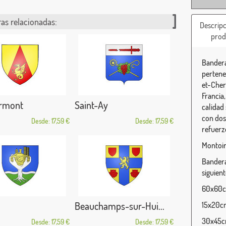
as relacionadas:
Descripc
prod
Bandera
pertene
et-Cher
Francia
rmont
Saint-Ay
calidad
con dos 
Desde: 17,59 €
Desde: 17,59 €
refuerz
Montoir
Bandera
siguien
60x60cm
Beauchamps-sur-Hui...
15x20cm
30x45cm
Desde: 17,59 €
Desde: 17,59 €