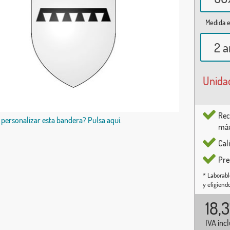
Medida e
2 a
Unida
Rec
 personalizar esta bandera? Pulsa aquí.
máx
Cal
Pre
* Laborabl
y eligiend
18,
IVA inc