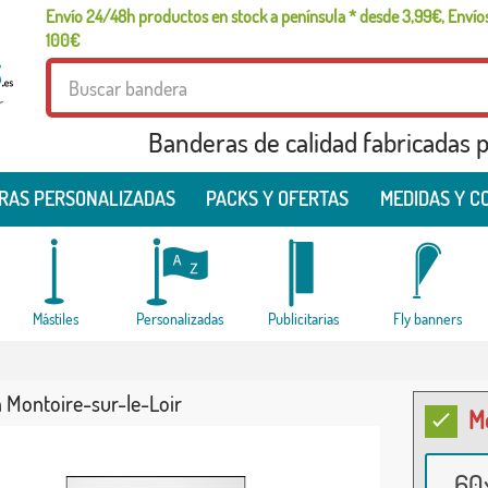
Envío 24/48h productos en stock a península * desde 3,99€, Envíos
100€
r
Banderas de calidad fabricadas pa
RAS PERSONALIZADAS
PACKS Y OFERTAS
MEDIDAS Y C
Mástiles
Personalizadas
Publicitarias
Fly banners
 Montoire-sur-le-Loir
M
60x