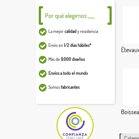
Por qué elegirnos ___
La mejor
calidad
y resistencia
Envío en
1/2 días hábiles*
Étevau
Más de
9.000 diseños
Envíos a todo el mundo
Somos
fabricantes
Boisse
Catego