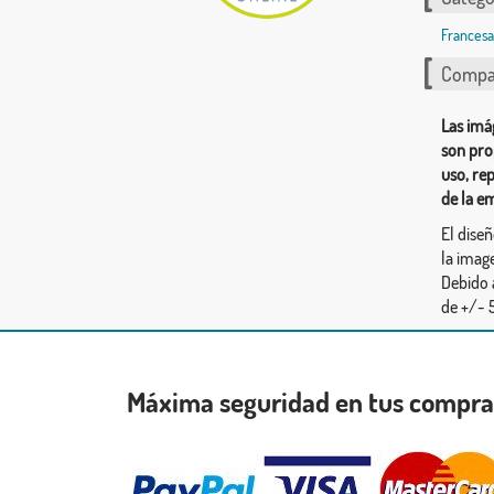
Francesa
Compar
Las imá
son pro
uso, re
de la e
El dise
la image
Debido 
de +/- 5
Máxima seguridad en tus compr