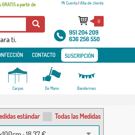
Mi Cuenta
|
Alta de cliente
 GRATIS a partir de
0
951 204 209
ra ti.
636 256 550
ONFECCIÓN
CONTACTO
SUSCRIPCIÓN
Carpas
De Mano
Banderines
edidas estándar
Todas las Medidas
100cm · 18,37 €