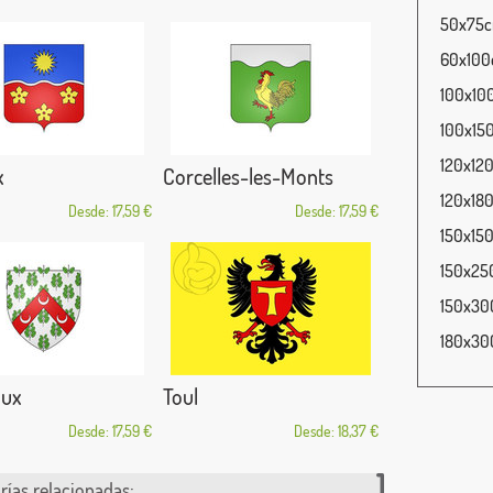
50x75cm
60x100c
100x100
100x150
120x120
x
Corcelles-les-Monts
120x180
Desde: 17,59 €
Desde: 17,59 €
150x150
150x250
150x300
180x300
aux
Toul
Desde: 17,59 €
Desde: 18,37 €
rías relacionadas: