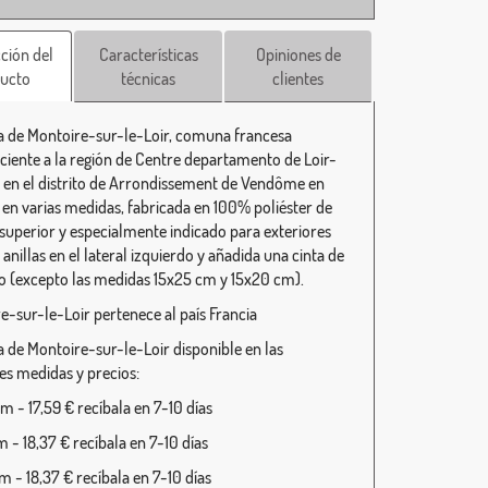
ción del
Características
Opiniones de
ucto
técnicas
clientes
 de Montoire-sur-le-Loir, comuna francesa
ciente a la región de Centre departamento de Loir-
 en el distrito de Arrondissement de Vendôme en
, en varias medidas, fabricada en 100% poliéster de
 superior y especialmente indicado para exteriores
anillas en el lateral izquierdo y añadida una cinta de
o (excepto las medidas 15x25 cm y 15x20 cm).
e-sur-le-Loir pertenece al país Francia
 de Montoire-sur-le-Loir disponible en las
tes medidas y precios:
 - 17,59 € recíbala en 7-10 días
 - 18,37 € recíbala en 7-10 días
 - 18,37 € recíbala en 7-10 días