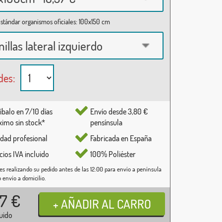
stándar organismos oficiales: 100x150 cm
nillas lateral izquierdo
des:
íbalo en 7/10 días
Envío desde 3,80 €
imo sin stock*
pensínsula
idad profesional
Fabricada en España
cios IVA incluido
100% Poliéster
es realizando su pedido antes de las 12:00 para envío a península
o envío a domicilio.
37
€
luido