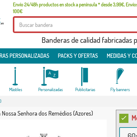
Envío 24/48h productos en stock a península * desde 3,99€, Envíos
100€
Banderas de calidad fabricadas pa
RAS PERSONALIZADAS
PACKS Y OFERTAS
MEDIDAS Y C
Mástiles
Personalizadas
Publicitarias
Fly banners
)
 Nossa Senhora dos Remédios (Azores)
M
60x