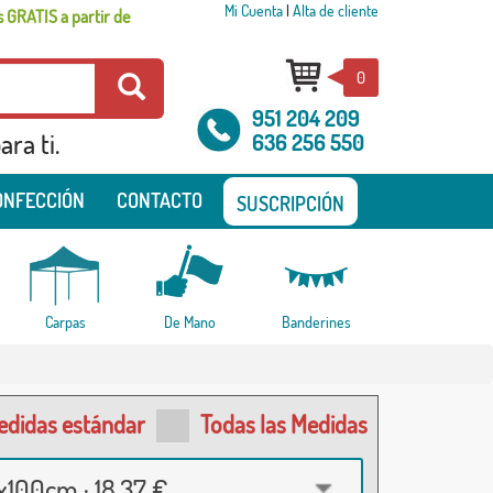
Mi Cuenta
|
Alta de cliente
 GRATIS a partir de
0
951 204 209
ra ti.
636 256 550
ONFECCIÓN
CONTACTO
SUSCRIPCIÓN
Carpas
De Mano
Banderines
edidas estándar
Todas las Medidas
100cm · 18,37 €