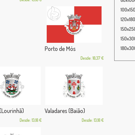
60x100c
100x150
120x180
150x250
150x300
Porto de Mós
180x300
Desde: 18,37 €
 (Lourinhã)
Valadares (Baião)
Desde: 13,18 €
Desde: 13,18 €