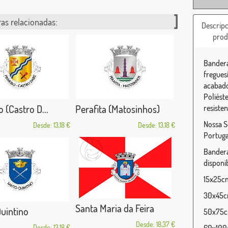
as relacionadas:
Descripc
prod
Bandera
fregues
acabado
Poliést
 (Castro D...
Perafita (Matosinhos)
resisten
Nossa S
Desde: 13,18 €
Desde: 13,18 €
Portuga
Bandera
disponib
15x25cm 
30x45cm
Santa Maria da Feira
uintino
50x75cm
Desde: 18,37 €
Desde: 13,18 €