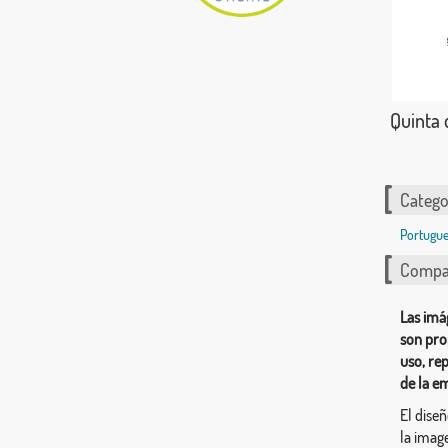
Quinta 
Catego
Portugue
Compar
Las imá
son pro
uso, re
de la e
El dise
la image