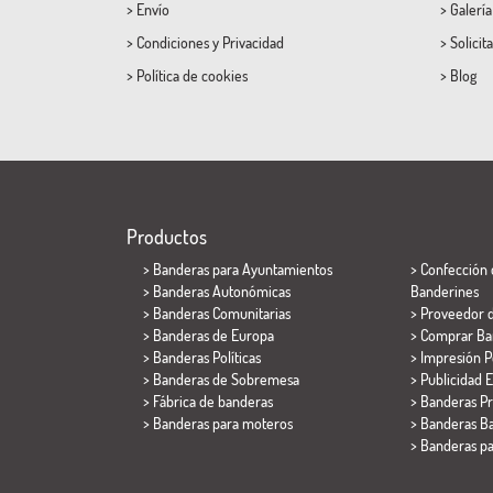
>
Envío
>
Galerí
>
Condiciones
y
Privacidad
>
Solicit
>
Política de cookies
>
Blog
Productos
>
Banderas para Ayuntamientos
> Confección 
> Banderas Autonómicas
Banderines
> Banderas Comunitarias
> Proveedor 
> Banderas de Europa
> Comprar Ba
> Banderas Políticas
> Impresión P
>
Banderas de Sobremesa
> Publicidad E
> Fábrica de banderas
> Banderas P
>
Banderas para moteros
> Banderas Ba
>
Banderas p