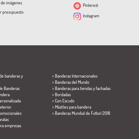
a de imágenes
Pinterest
ar presupuesto
Instagram
de banderas y
> Banderas Internacionales
> Banderas del Mundo
de Banderas
> Banderas para tiendas y fachadas
ndera
> Bordadas
ersonalizada
> Con Escudo
xterior
> Mástiles para bandera
romocionales
>
Banderas Mundial de Futbol 2018
ratas
ara empresas