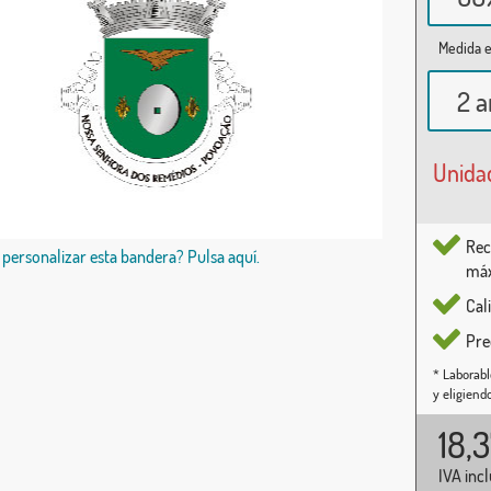
Medida e
2 a
Unida
Rec
 personalizar esta bandera? Pulsa aquí.
máx
Cal
Pre
* Laborabl
y eligiend
18,
IVA inc