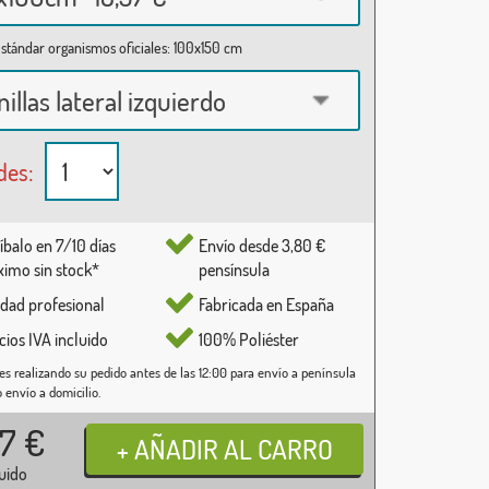
stándar organismos oficiales: 100x150 cm
nillas lateral izquierdo
des:
íbalo en 7/10 días
Envío desde 3,80 €
imo sin stock*
pensínsula
idad profesional
Fabricada en España
cios IVA incluido
100% Poliéster
es realizando su pedido antes de las 12:00 para envío a península
o envío a domicilio.
37
€
luido