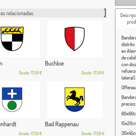
as relacionadas:
Descripc
prod
Bandera
distrit
en Alem
de cali
n
Buchloe
con dos 
refuerz
Desde: 17,59 €
Desde: 17,59 €
lateral).
Offenau
Bandera
precios:
60x60cm
enhardt
Bad Rappenau
15x20cm
30x45cm
Desde: 17,59 €
Desde: 17,59 €