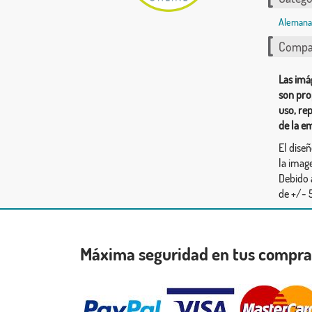
Alemana
Compar
Las imá
son pro
uso, re
de la e
El dise
la image
Debido 
de +/- 5
Máxima seguridad en tus compr