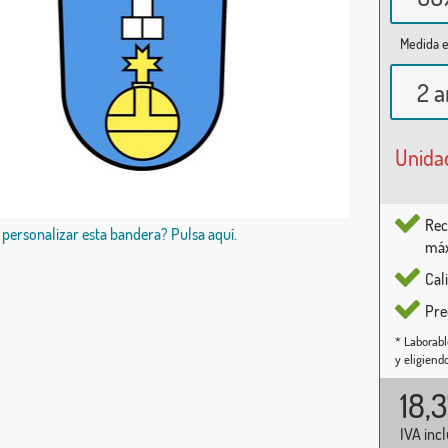
Medida e
2 a
Unida
Rec
 personalizar esta bandera? Pulsa aquí.
máx
Cal
Pre
* Laborabl
y eligiend
18,
IVA inc