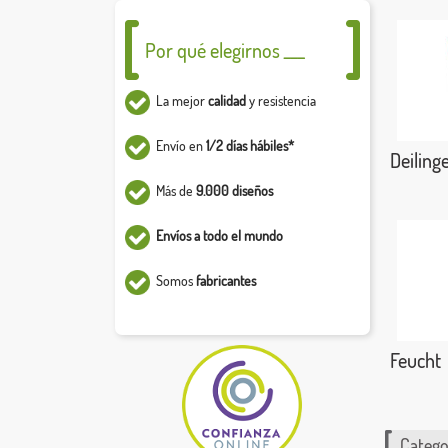
Por qué elegirnos ___
La mejor
calidad
y resistencia
Envío en
1/2 días hábiles*
Deiling
Más de
9.000 diseños
Envíos a todo el mundo
Somos
fabricantes
Feucht
Catego