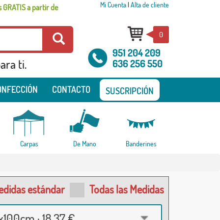
Mi Cuenta
|
Alta de cliente
 GRATIS a partir de
0
951 204 209
ra ti.
636 256 550
ONFECCIÓN
CONTACTO
SUSCRIPCIÓN
Carpas
De Mano
Banderines
edidas estándar
Todas las Medidas
100cm · 18,37 €