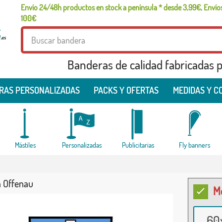
Envío 24/48h productos en stock a península * desde 3,99€, Envíos
100€
Banderas de calidad fabricadas pa
RAS PERSONALIZADAS
PACKS Y OFERTAS
MEDIDAS Y C
Mástiles
Personalizadas
Publicitarias
Fly banners
 Offenau
M
60x