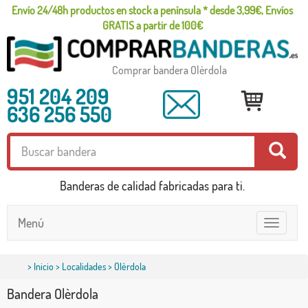
Envío 24/48h productos en stock a península * desde 3,99€, Envíos
GRATIS a partir de 100€
Comprar bandera Olèrdola
951 204 209
636 256 550
Banderas de calidad fabricadas para ti.
Menú
Toggle
navigatio
>
Inicio
>
Localidades
> Olèrdola
Bandera Olèrdola