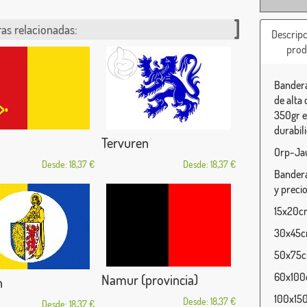
as relacionadas:
Descripc
prod
Bandera
de alta 
350gr e
durabili
Tervuren
Orp-Jau
Desde: 18,37 €
Desde: 18,37 €
Bandera
y precio
15x20cm
30x45cm
50x75cm
60x100c
Namur (provincia)
n
100x150
Desde: 18,37 €
Desde: 18,37 €