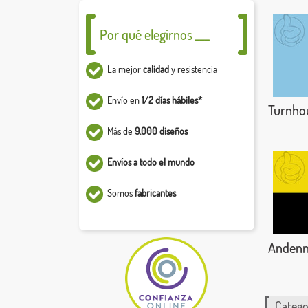
Por qué elegirnos ___
La mejor
calidad
y resistencia
Envío en
1/2 días hábiles*
Turnho
Más de
9.000 diseños
Envíos a todo el mundo
Somos
fabricantes
Anden
Catego