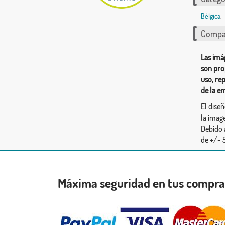
Bélgica
,
Compar
Las imá
son pro
uso, re
de la e
El dise
la image
Debido 
de +/- 5
Máxima seguridad en tus compr