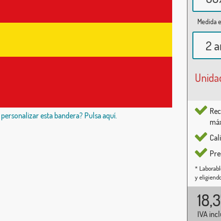
Medida e
2 a
Unida
Rec
 personalizar esta bandera? Pulsa aquí.
máx
Cal
Pre
* Laborabl
y eligiend
18,
IVA inc