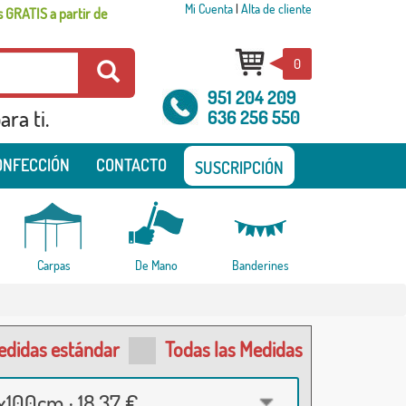
Mi Cuenta
|
Alta de cliente
 GRATIS a partir de
0
951 204 209
ra ti.
636 256 550
ONFECCIÓN
CONTACTO
SUSCRIPCIÓN
Carpas
De Mano
Banderines
edidas estándar
Todas las Medidas
100cm · 18,37 €