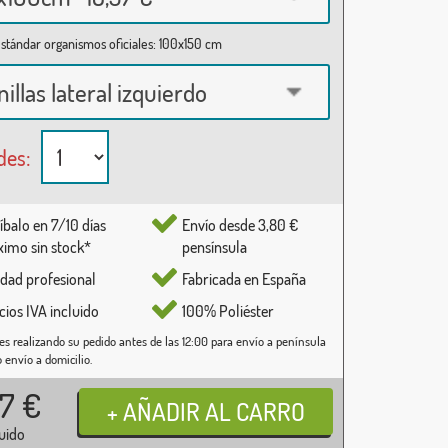
stándar organismos oficiales: 100x150 cm
nillas lateral izquierdo
des:
íbalo en 7/10 días
Envío desde 3,80 €
imo sin stock*
pensínsula
idad profesional
Fabricada en España
cios IVA incluido
100% Poliéster
es realizando su pedido antes de las 12:00 para envío a península
o envío a domicilio.
37
€
luido