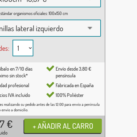
stándar organismos oficiales: 100x150 cm
nillas lateral izquierdo
des:
íbalo en 7/10 días
Envío desde 3,80 €
imo sin stock*
pensínsula
idad profesional
Fabricada en España
cios IVA incluido
100% Poliéster
es realizando su pedido antes de las 12:00 para envío a península
o envío a domicilio.
37
€
luido