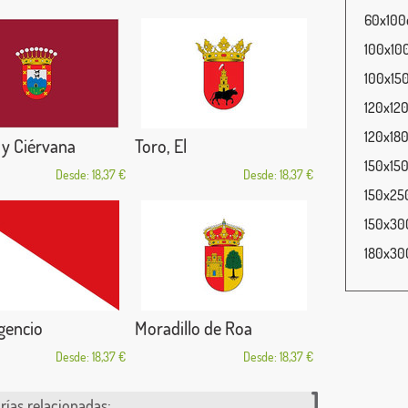
60x100c
100x100
100x150
120x120
120x180
y Ciérvana
Toro, El
150x150
Desde: 18,37 €
Desde: 18,37 €
150x250
150x300
180x300
gencio
Moradillo de Roa
Desde: 18,37 €
Desde: 18,37 €
rías relacionadas: