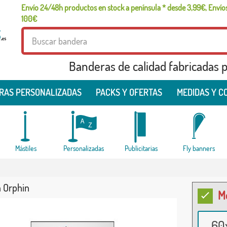
Envío 24/48h productos en stock a península * desde 3,99€, Envíos
100€
Banderas de calidad fabricadas pa
RAS PERSONALIZADAS
PACKS Y OFERTAS
MEDIDAS Y C
Mástiles
Personalizadas
Publicitarias
Fly banners
 Orphin
M
60x