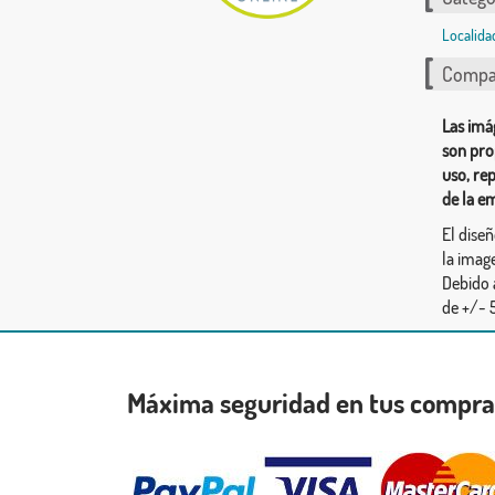
Localida
Compar
Las imá
son pro
uso, re
de la e
El dise
la image
Debido 
de +/- 5
Máxima seguridad en tus compr