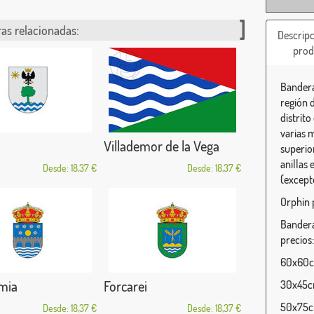
as relacionadas:
Descripc
prod
Bandera
región 
distrit
varias 
Villademor de la Vega
superio
anillas 
Desde: 18,37 €
Desde: 18,37 €
(except
Orphin 
Bandera
precios:
60x60cm
mia
Forcarei
30x45cm
50x75cm
Desde: 18,37 €
Desde: 18,37 €