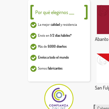
Por qué elegirnos ___
La mejor
calidad
y resistencia
Envío en
1/2 días hábiles*
Abanto 
Más de
9.000 diseños
Envíos a todo el mundo
Somos
fabricantes
San Ful
Catego