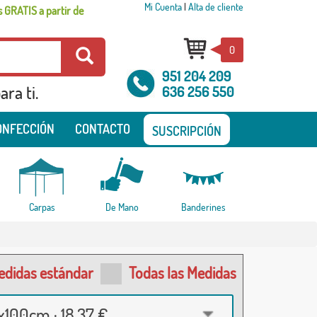
Mi Cuenta
|
Alta de cliente
 GRATIS a partir de
0
951 204 209
ra ti.
636 256 550
ONFECCIÓN
CONTACTO
SUSCRIPCIÓN
Carpas
De Mano
Banderines
edidas estándar
Todas las Medidas
100cm · 18,37 €