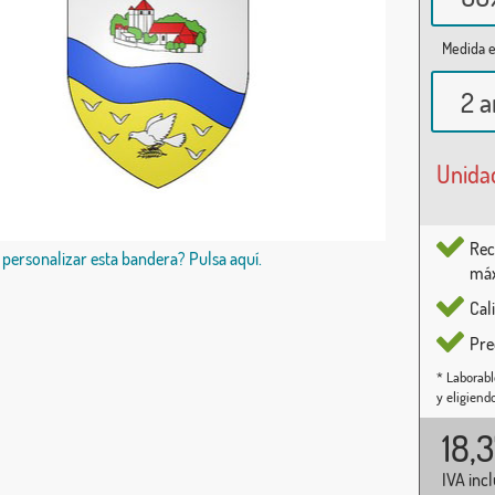
Medida e
2 a
Unida
Rec
 personalizar esta bandera? Pulsa aquí.
máx
Cal
Pre
* Laborabl
y eligiend
18,
IVA inc