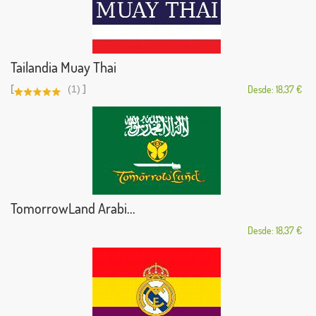
Tailandia Muay Thai
[
]
(1)
Desde: 18,37 €
TomorrowLand Arabi...
Desde: 18,37 €