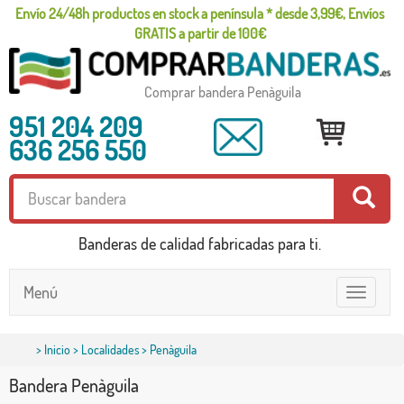
Envío 24/48h productos en stock a península * desde 3,99€, Envíos
GRATIS a partir de 100€
Comprar bandera Penàguila
951 204 209
636 256 550
Banderas de calidad fabricadas para ti.
Menú
Toggle
navigatio
>
Inicio
>
Localidades
> Penàguila
Bandera Penàguila