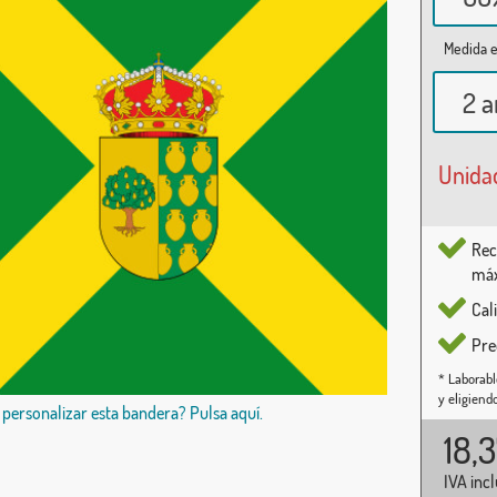
Medida e
2 a
Unida
Rec
máx
Cal
Pre
* Laborabl
y eligiend
 personalizar esta bandera? Pulsa aquí.
18,
IVA inc