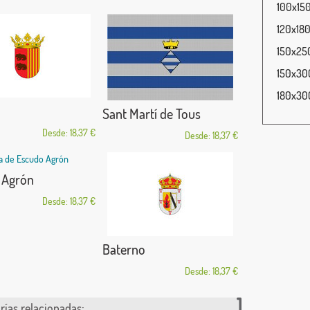
100x150
120x180
150x250
150x300
180x300
Sant Martí de Tous
Desde: 18,37 €
Desde: 18,37 €
 Agrón
Desde: 18,37 €
Baterno
Desde: 18,37 €
rías relacionadas: