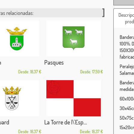
as relacionadas:
Descripc
prod
Bandera
100%. D
150X300
fabrica
n
Pasques
Peralejo
Desde: 18,37 €
Desde: 17,59 €
Salama
Bandera
medidas
60x100c
30x45cm
50x75cm
uard
La Torre de l\'Esp...
15x20cm
Desde: 18,37 €
Desde: 18,37 €