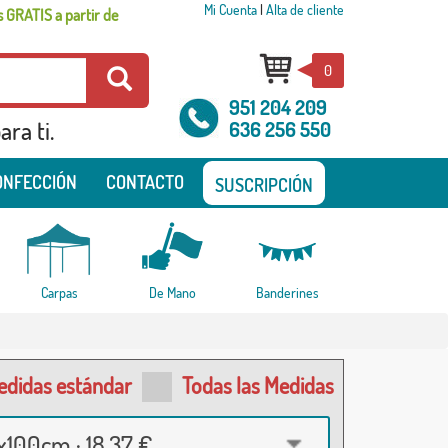
Mi Cuenta
|
Alta de cliente
 GRATIS a partir de
0
951 204 209
ra ti.
636 256 550
ONFECCIÓN
CONTACTO
SUSCRIPCIÓN
Carpas
De Mano
Banderines
edidas estándar
Todas las Medidas
100cm · 18,37 €