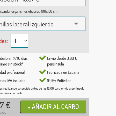
stándar organismos oficiales: 100x150 cm
nillas lateral izquierdo
des:
íbalo en 7/10 días
Envío desde 3,80 €
imo sin stock*
pensínsula
idad profesional
Fabricada en España
cios IVA incluido
100% Poliéster
es realizando su pedido antes de las 12:00 para envío a península
o envío a domicilio.
37
€
luido