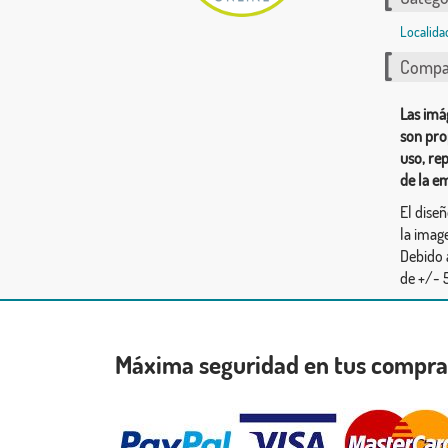
Localida
Compar
Las imá
son pro
uso, re
de la e
El dise
la image
Debido 
de +/- 5
Máxima seguridad en tus compr