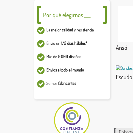
Por qué elegirnos ___
La mejor
calidad
y resistencia
Envío en
1/2 días hábiles*
Ansó
Más de
9.000 diseños
Envíos a todo el mundo
Escudo
Somos
fabricantes
Catego