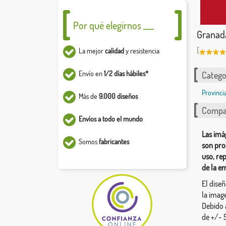
Por qué elegirnos ___
Granad
[
La mejor
calidad
y resistencia
Envío en
1/2 días hábiles*
Catego
Provinci
Más de
9.000 diseños
Compar
Envíos a todo el mundo
Las imá
Somos
fabricantes
son pro
uso, re
de la e
El dise
la image
Debido 
de +/- 5