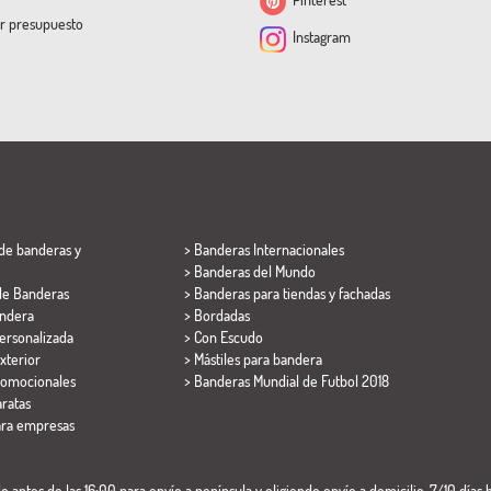
ar presupuesto
Instagram
de banderas y
> Banderas Internacionales
> Banderas del Mundo
de Banderas
> Banderas para tiendas y fachadas
ndera
> Bordadas
ersonalizada
> Con Escudo
xterior
> Mástiles para bandera
romocionales
>
Banderas Mundial de Futbol 2018
ratas
ara empresas
 antes de las 16:00 para envío a península y eligiendo envío a domicilio. 7/10 días h