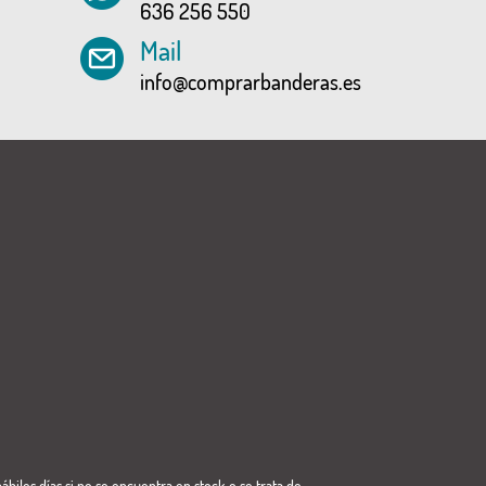
636 256 550
Mail
info@comprarbanderas.es
ábiles días si no se encuentra en stock o se trata de