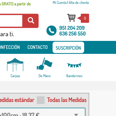
Mi Cuenta
|
Alta de cliente
 GRATIS a partir de
0
951 204 209
ra ti.
636 256 550
ONFECCIÓN
CONTACTO
SUSCRIPCIÓN
Carpas
De Mano
Banderines
edidas estándar
Todas las Medidas
100cm · 18,37 €