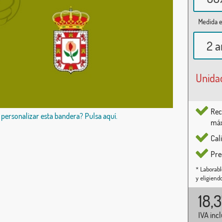
Medida e
2 a
Unida
Rec
 personalizar esta bandera? Pulsa aquí.
máx
Cal
Pre
* Laborabl
y eligiend
18,
IVA inc