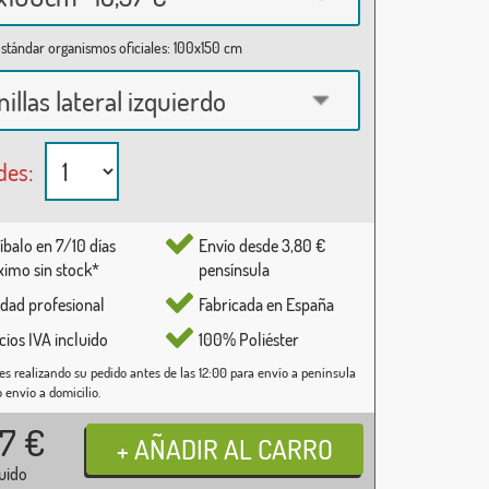
stándar organismos oficiales: 100x150 cm
nillas lateral izquierdo
des:
íbalo en 7/10 días
Envío desde 3,80 €
imo sin stock*
pensínsula
idad profesional
Fabricada en España
cios IVA incluido
100% Poliéster
es realizando su pedido antes de las 12:00 para envío a península
o envío a domicilio.
37
€
luido