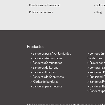
>
Condiciones
y
Privacidad
>
Solicit
>
Política de cookies
>
Blog
Productos
>
Banderas para Ayuntamientos
> Confección 
> Banderas Autonómicas
Banderines
> Banderas Comunitarias
> Proveedor 
> Banderas de Europa
> Comprar Ba
> Banderas Políticas
> Impresión P
>
Banderas de Sobremesa
> Publicidad E
> Fábrica de banderas
> Banderas P
>
Banderas para moteros
> Banderas Ba
>
Banderas p
* 1/2 días hábiles para productos en stock realizando su pedido