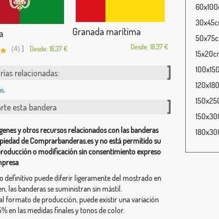
60x100c
30x45cm
Granada marítima
a
50x75cm
Desde: 18,37 €
]
(4)
Desde: 18,37 €
15x20cm
100x150
rías relacionadas:
120x180
as
,
150x250
te esta bandera
150x300
genes y otros recursos relacionados con las banderas
180x300
piedad de Comprarbanderas.es y no está permitido su
producción o modificación sin consentimiento expreso
mpresa
ño definitivo puede diferir ligeramente del mostrado en
n, las banderas se suministran sin mástil.
al formato de producción, puede existir una variación
% en las medidas finales y tonos de color.