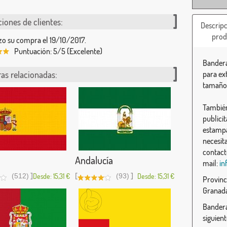
iones de clientes:
Descripc
prod
zo su compra el 19/10/2017.
Puntuación: 5/5 (Excelente)
Bandera
as relacionadas:
para ex
tamaño
También
publici
estampa
necesit
contact
Andalucía
mail:
in
]
[
]
(512)
Desde: 15,31 €
(93)
Desde: 15,31 €
Provinc
Granad
Bandera
siguien