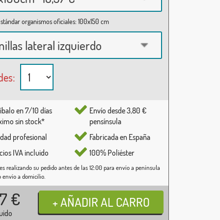
stándar organismos oficiales: 100x150 cm
nillas lateral izquierdo
des:
íbalo en 7/10 días
Envío desde 3,80 €
imo sin stock*
pensínsula
idad profesional
Fabricada en España
cios IVA incluido
100% Poliéster
es realizando su pedido antes de las 12:00 para envío a península
o envío a domicilio.
37
€
luido