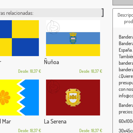
as relacionadas:
Descripc
prod
Bandera
Bandera
España.
También
r
Ñuñoa
bandera
bandera
Desde: 18,37 €
Desde: 18,37 €
¿Quiere
presupu
con nos
info@c
Bandera
precios:
l Mar
La Serena
60x100c
30x45cm
Desde: 18,37 €
Desde: 18,37 €