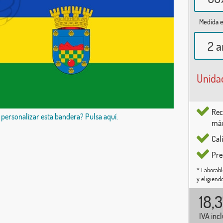
Medida e
2 a
Unida
Rec
 personalizar esta bandera? Pulsa aquí.
máx
Cal
Pre
* Laborabl
y eligiend
18,
IVA inc