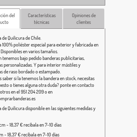
ción del
Características
Opiniones de
ucto
técnicas
clientes
 de Quilicura de Chile.
 100% poliéster especial para exterior y fabricada en
 Disponibles en varios tamaños.
 tenemos bajo pedido banderas publicitarias,
s personalizadas. Y para interior mástiles y
s de raso bordado o estampado.
s saber si la tenemos la bandera en stock, necesitas
esto o tienes alguna otra duda? ponte en contacto
otros en el 951 204 209 o en
omprarbanderas.es
 de Quilicura disponible en las siguientes medidas y
m - 18,37 € recíbala en 7-10 días
 - 18,37 € recíbala en 7-10 días