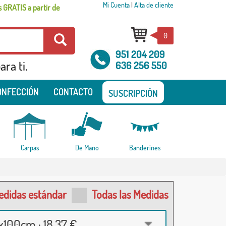
Mi Cuenta
|
Alta de cliente
 GRATIS a partir de
0
951 204 209
ra ti.
636 256 550
ONFECCIÓN
CONTACTO
SUSCRIPCIÓN
Carpas
De Mano
Banderines
edidas estándar
Todas las Medidas
100cm · 18,37 €