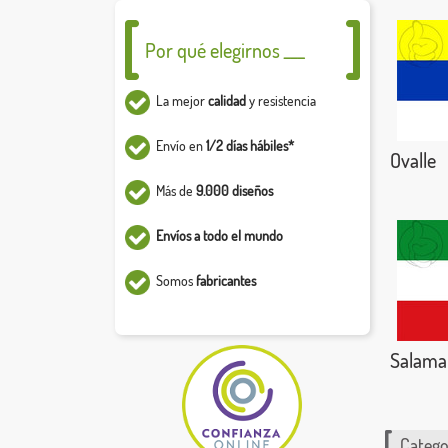
Por qué elegirnos ___
La mejor
calidad
y resistencia
Envío en
1/2 días hábiles*
Ovalle
Más de
9.000 diseños
Envíos a todo el mundo
Somos
fabricantes
Salama
Catego