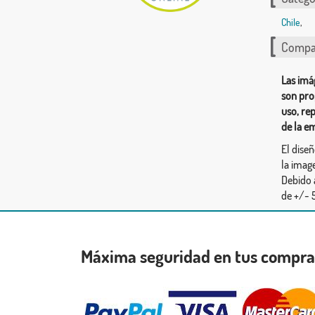
Chile
,
Compar
Las imá
son pro
uso, re
de la e
El dise
la image
Debido 
de +/- 5
Máxima seguridad en tus compr