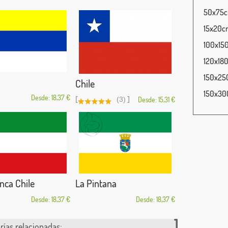
50x75cm
15x20cm
100x150
120x180
150x250
Chile
150x300
Desde: 18,37 €
[
]
(3)
Desde: 15,31 €
nca Chile
La Pintana
Desde: 18,37 €
Desde: 18,37 €
rías relacionadas: