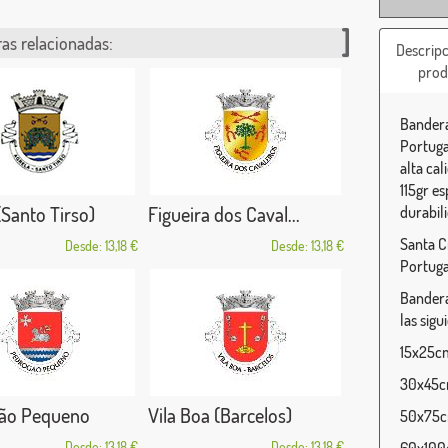
as relacionadas:
Descripc
prod
Bandera
Portuga
alta ca
115gr e
(Santo Tirso)
Figueira dos Caval...
durabili
Santa C
Desde: 13,18 €
Desde: 13,18 €
Portuga
Bandera
las sigu
15x25cm 
30x45cm
ão Pequeno
Vila Boa (Barcelos)
50x75cm
Desde: 13,18 €
Desde: 13,18 €