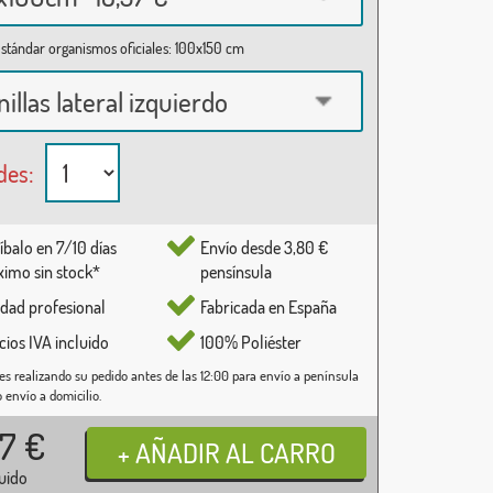
stándar organismos oficiales: 100x150 cm
nillas lateral izquierdo
des:
íbalo en 7/10 días
Envío desde 3,80 €
imo sin stock*
pensínsula
idad profesional
Fabricada en España
cios IVA incluido
100% Poliéster
es realizando su pedido antes de las 12:00 para envío a península
o envío a domicilio.
37
€
luido