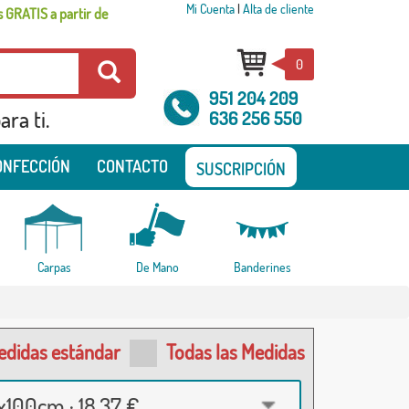
Mi Cuenta
|
Alta de cliente
 GRATIS a partir de
0
951 204 209
ra ti.
636 256 550
ONFECCIÓN
CONTACTO
SUSCRIPCIÓN
Carpas
De Mano
Banderines
edidas estándar
Todas las Medidas
100cm · 18,37 €