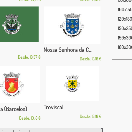
60x100c
100x150
120x180
150x250
150x300
180x300
Nossa Senhora da C...
Desde: 18,37 €
Desde: 13,18 €
Troviscal
ca (Barcelos)
Desde: 13,18 €
Desde: 13,18 €