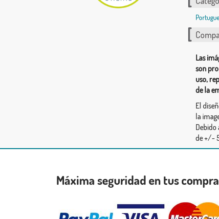
Catego
Portugue
Compar
Las imá
son pro
uso, re
de la e
El dise
la image
Debido 
de +/- 5
Máxima seguridad en tus compr