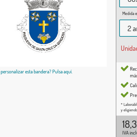
Medida e
2 a
Unida
Rec
 personalizar esta bandera? Pulsa aquí.
máx
Cal
Pre
* Laborabl
y eligiend
18,
IVA inc