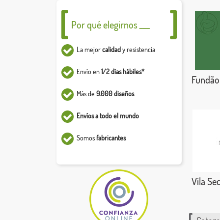
Por qué elegirnos ___
La mejor
calidad
y resistencia
Envío en
1/2 días hábiles*
Fundão
Más de
9.000 diseños
Envíos a todo el mundo
Somos
fabricantes
Vila Se