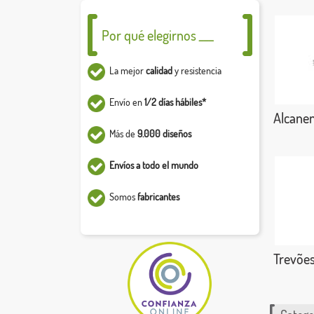
Por qué elegirnos ___
La mejor
calidad
y resistencia
Envío en
1/2 días hábiles*
Alcanen
Más de
9.000 diseños
Envíos a todo el mundo
Somos
fabricantes
Trevõe