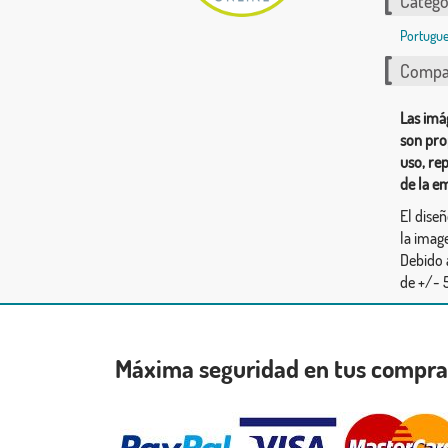
Catego
Portugue
Compar
Las imá
son pro
uso, re
de la e
El dise
la image
Debido 
de +/- 5
Máxima seguridad en tus compr