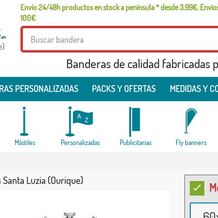
Envío 24/48h productos en stock a península * desde 3,99€, Envíos
100€
e)
Banderas de calidad fabricadas pa
RAS PERSONALIZADAS
PACKS Y OFERTAS
MEDIDAS Y C
Mástiles
Personalizadas
Publicitarias
Fly banners
 Santa Luzia (Ourique)
M
60x