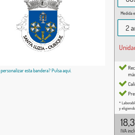
Medida e
2 a
Unida
Rec
 personalizar esta bandera? Pulsa aquí.
máx
Cal
Pre
* Laborabl
y eligiend
18,
IVA inc