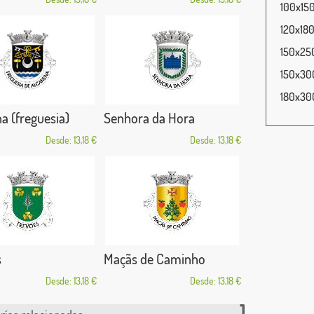
100x150
120x180
150x250
150x300
180x300
a (freguesia)
Senhora da Hora
Desde: 13,18 €
Desde: 13,18 €
s
Maçãs de Caminho
Desde: 13,18 €
Desde: 13,18 €