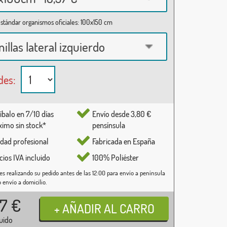
stándar organismos oficiales: 100x150 cm
nillas lateral izquierdo
des:
íbalo en 7/10 días
Envío desde 3,80 €
imo sin stock*
pensínsula
idad profesional
Fabricada en España
cios IVA incluido
100% Poliéster
es realizando su pedido antes de las 12:00 para envío a península
o envío a domicilio.
37
€
luido