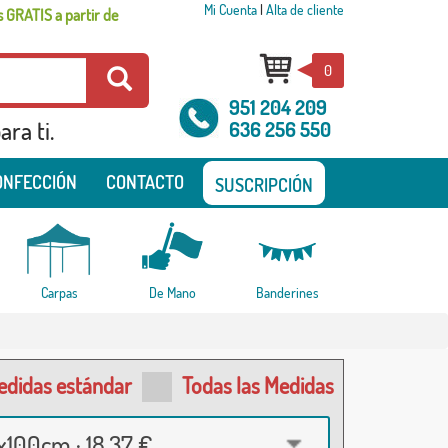
Mi Cuenta
|
Alta de cliente
 GRATIS a partir de
0
951 204 209
ra ti.
636 256 550
ONFECCIÓN
CONTACTO
SUSCRIPCIÓN
Carpas
De Mano
Banderines
edidas estándar
Todas las Medidas
100cm · 18,37 €