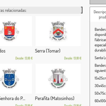
as relacionadas:
Descripc
prod
Bandera
disponi
Fabrica
especia
dos
Serra (Tomar)
durabili
Santa L
Desde: 13,18 €
Desde: 13,18 €
Bandera
siguien
15x25cm 
30x45cm
50x75cm
enhora do P...
Perafita (Matosinhos)
60x100c
Desde: 13,18 €
Desde: 13,18 €