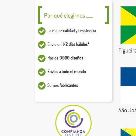
Por qué elegirnos ___
La mejor
calidad
y resistencia
Envío en
1/2 días hábiles*
Figueir
Más de
9.000 diseños
Envíos a todo el mundo
Somos
fabricantes
São Joã