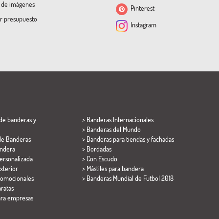
a de imágenes
Pinterest
ar presupuesto
Instagram
de banderas y
> Banderas Internacionales
> Banderas del Mundo
de Banderas
> Banderas para tiendas y fachadas
ndera
> Bordadas
ersonalizada
> Con Escudo
xterior
> Mástiles para bandera
romocionales
>
Banderas Mundial de Futbol 2018
ratas
ara empresas