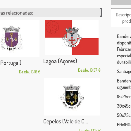
as relacionadas:
Descripc
prod
Bandera
disponi
Fabrica
especia
Lagoa (Açores)
(Portugal)
durabili
Desde: 18,37 €
Santiag
Desde: 13,18 €
Bandera
siguien
15x25cm 
30x45cm
50x75cm
Cepelos (Vale de C...
60x100c
Desde: 13,18 €