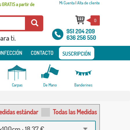
Mi Cuenta
|
Alta de cliente
 GRATIS a partir de
0
951 204 209
ra ti.
636 256 550
ONFECCIÓN
CONTACTO
SUSCRIPCIÓN
Carpas
De Mano
Banderines
edidas estándar
Todas las Medidas
100cm · 18,37 €