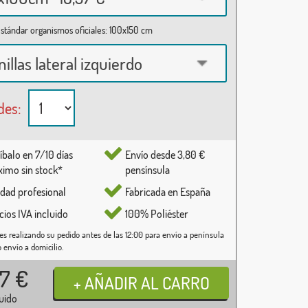
stándar organismos oficiales: 100x150 cm
nillas lateral izquierdo
des:
íbalo en 7/10 días
Envío desde 3,80 €
imo sin stock*
pensínsula
idad profesional
Fabricada en España
cios IVA incluido
100% Poliéster
es realizando su pedido antes de las 12:00 para envío a península
o envío a domicilio.
37
€
luido