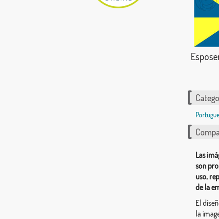
Espose
Catego
Portugue
Compar
Las imá
son pro
uso, re
de la e
El dise
la image