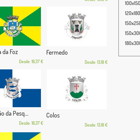
100x150
120x180
150x250
150x300
180x300
a da Foz
Fermedo
Desde: 18,37 €
Desde: 13,18 €
o da Pesq...
Colos
Desde: 18,37 €
Desde: 13,18 €