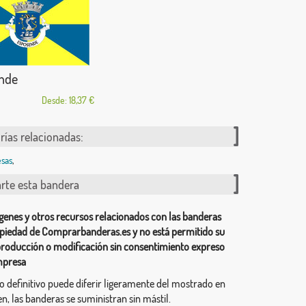
nde
Desde: 18,37 €
rías relacionadas:
sas
,
te esta bandera
genes y otros recursos relacionados con las banderas
piedad de Comprarbanderas.es y no está permitido su
producción o modificación sin consentimiento expreso
mpresa
ño definitivo puede diferir ligeramente del mostrado en
n, las banderas se suministran sin mástil.