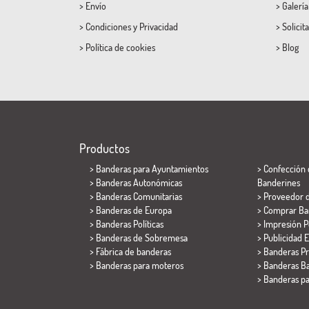
>
Envío
>
Galerí
>
Condiciones
y
Privacidad
>
Solicit
>
Política de cookies
>
Blog
Productos
>
Banderas para Ayuntamientos
> Confección 
> Banderas Autonómicas
Banderines
> Banderas Comunitarias
> Proveedor 
> Banderas de Europa
> Comprar Ba
> Banderas Políticas
> Impresión P
>
Banderas de Sobremesa
> Publicidad E
> Fábrica de banderas
> Banderas P
>
Banderas para moteros
> Banderas Ba
>
Banderas p