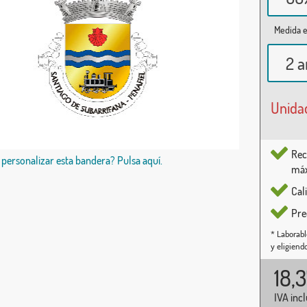
Medida e
2 a
Unida
Rec
 personalizar esta bandera? Pulsa aquí.
máx
Cal
Pre
* Laborabl
y eligiend
18,
IVA inc