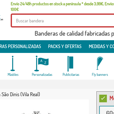
Envío 24/48h productos en stock a península * desde 3,99€, Envíos
100€
Banderas de calidad fabricadas pa
RAS PERSONALIZADAS
PACKS Y OFERTAS
MEDIDAS Y C
Mástiles
Personalizadas
Publicitarias
Fly banners
São Dinis (Vila Real)
M
60x