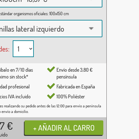
stándar organismos oficiales: 100x150 cm
nillas lateral izquierdo
des:
íbalo en 7/10 días
Envío desde 3,80 €
imo sin stock*
pensínsula
idad profesional
Fabricada en España
cios IVA incluido
100% Poliéster
es realizando su pedido antes de las 12:00 para envío a península
o envío a domicilio.
37
€
luido