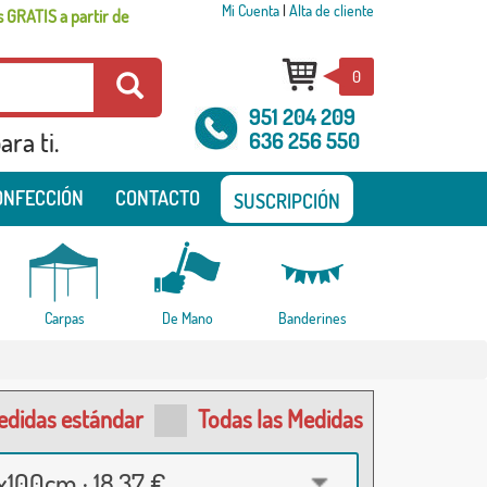
Mi Cuenta
|
Alta de cliente
 GRATIS a partir de
0
951 204 209
ra ti.
636 256 550
ONFECCIÓN
CONTACTO
SUSCRIPCIÓN
Carpas
De Mano
Banderines
edidas estándar
Todas las Medidas
100cm · 18,37 €