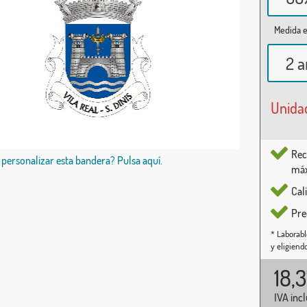
Medida e
2 a
Unida
Rec
 personalizar esta bandera? Pulsa aquí.
máx
Cal
Pre
* Laborabl
y eligiend
18,
IVA inc