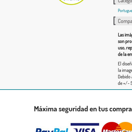
Catego
Portugue
Compar
Las imá
son pro
uso, re
de la e
El dise
la image
Debido 
de +/- 5
Máxima seguridad en tus compr