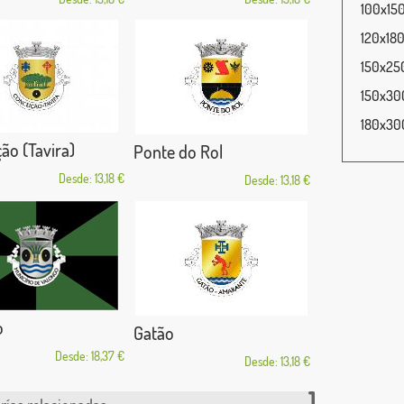
100x150
120x180
150x250
150x300
180x300
ão (Tavira)
Ponte do Rol
Desde: 13,18 €
Desde: 13,18 €
o
Gatão
Desde: 18,37 €
Desde: 13,18 €