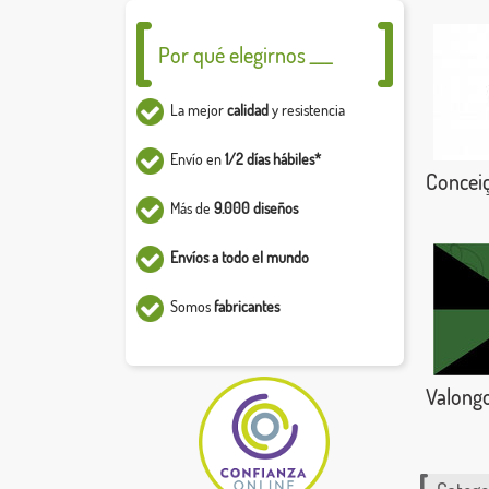
Por qué elegirnos ___
La mejor
calidad
y resistencia
Envío en
1/2 días hábiles*
Conceiç
Más de
9.000 diseños
Envíos a todo el mundo
Somos
fabricantes
Valong