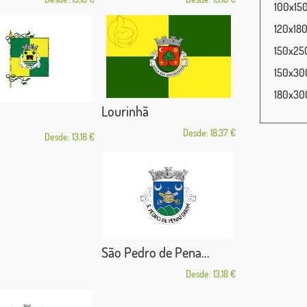
100x150
120x180
150x250
150x300
180x300
Lourinhã
Desde: 18,37 €
Desde: 13,18 €
São Pedro de Pena...
Desde: 13,18 €