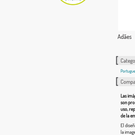
Adães
Catego
Portugue
Compar
Las imá
son pro
uso, re
de la e
El dise
la image