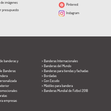
a de imágenes
Pinterest
ar presupuesto
Instagram
de banderas y
> Banderas Internacionales
> Banderas del Mundo
de Banderas
> Banderas para tiendas y fachadas
ndera
> Bordadas
ersonalizada
> Con Escudo
xterior
> Mástiles para bandera
romocionales
>
Banderas Mundial de Futbol 2018
ratas
ara empresas