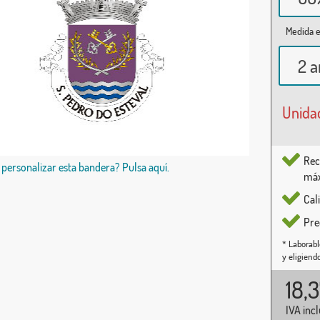
Medida e
2 a
Unida
Rec
 personalizar esta bandera? Pulsa aquí.
máx
Cal
Pre
* Laborabl
y eligiend
18,
IVA inc