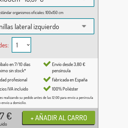
stándar organismos oficiales: 100x150 cm
nillas lateral izquierdo
des:
íbalo en 7/10 días
Envío desde 3,80 €
imo sin stock*
pensínsula
idad profesional
Fabricada en España
cios IVA incluido
100% Poliéster
es realizando su pedido antes de las 12:00 para envío a península
o envío a domicilio.
37
€
luido