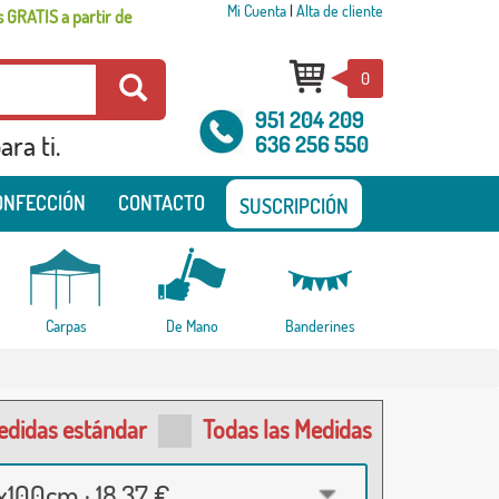
Mi Cuenta
|
Alta de cliente
 GRATIS a partir de
0
951 204 209
ra ti.
636 256 550
ONFECCIÓN
CONTACTO
SUSCRIPCIÓN
Carpas
De Mano
Banderines
edidas estándar
Todas las Medidas
100cm · 18,37 €