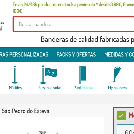
Envío 24/48h productos en stock a península * desde 3,99€, Envíos
100€
l
Banderas de calidad fabricadas pa
RAS PERSONALIZADAS
PACKS Y OFERTAS
MEDIDAS Y C
Mástiles
Personalizadas
Publicitarias
Fly banners
 São Pedro do Esteval
M
60x