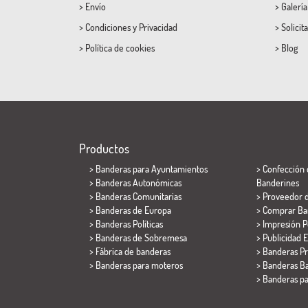
>
Envío
>
Galerí
>
Condiciones
y
Privacidad
>
Solicit
>
Política de cookies
>
Blog
Productos
>
Banderas para Ayuntamientos
> Confección 
> Banderas Autonómicas
Banderines
> Banderas Comunitarias
> Proveedor 
> Banderas de Europa
> Comprar Ba
> Banderas Políticas
> Impresión P
>
Banderas de Sobremesa
> Publicidad E
> Fábrica de banderas
> Banderas P
>
Banderas para moteros
> Banderas Ba
>
Banderas p