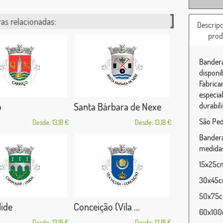
as relacionadas:
Descripc
prod
Bandera
disponi
Fabrica
especia
o
Santa Bárbara de Nexe
durabili
São Ped
Desde: 13,18 €
Desde: 13,18 €
Bandera
medidas
15x25cm 
30x45cm
50x75cm
ide
Conceição (Vila ...
60x100c
Desde: 13,18 €
Desde: 13,18 €