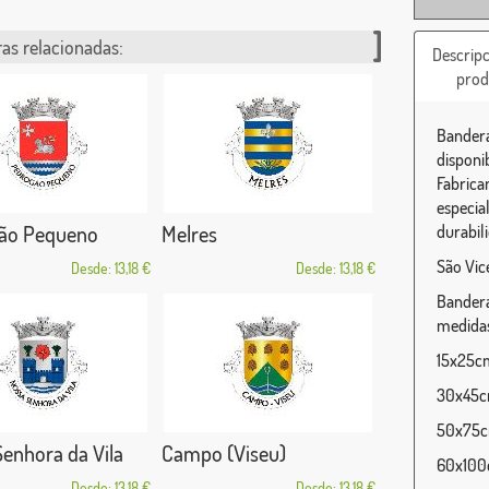
as relacionadas:
Descripc
prod
Bandera
disponi
Fabrica
especia
ão Pequeno
Melres
durabili
São Vic
Desde: 13,18 €
Desde: 13,18 €
Bandera
medidas
15x25cm 
30x45cm
50x75cm
enhora da Vila
Campo (Viseu)
60x100c
Desde: 13,18 €
Desde: 13,18 €