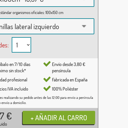
stándar organismos oficiales: 100x150 cm
nillas lateral izquierdo
des:
íbalo en 7/10 días
Envío desde 3,80 €
imo sin stock*
pensínsula
idad profesional
Fabricada en España
cios IVA incluido
100% Poliéster
es realizando su pedido antes de las 12:00 para envío a península
o envío a domicilio.
37
€
luido