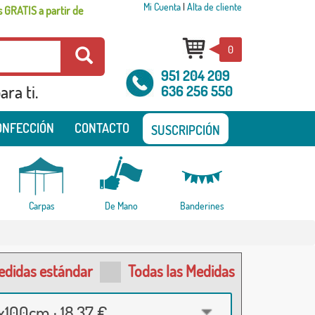
Mi Cuenta
|
Alta de cliente
 GRATIS a partir de
0
951 204 209
ra ti.
636 256 550
ONFECCIÓN
CONTACTO
SUSCRIPCIÓN
Carpas
De Mano
Banderines
edidas estándar
Todas las Medidas
100cm · 18,37 €