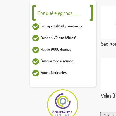
Por qué elegirnos ___
La mejor
calidad
y resistencia
Envío en
1/2 días hábiles*
São Rom
Más de
9.000 diseños
Envíos a todo el mundo
Somos
fabricantes
Velas (