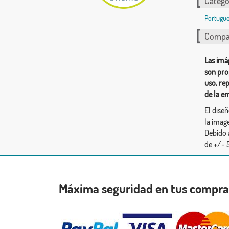
Catego
Portugue
Compar
Las imá
son pro
uso, re
de la e
El dise
la image
Debido 
de +/- 5
Máxima seguridad en tus compr