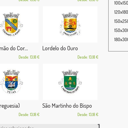
100x150
120x180
150x250
150x300
180x300
ão do Cor...
Lordelo do Ouro
Desde: 13,18 €
Desde: 13,18 €
freguesia)
São Martinho do Bispo
Desde: 13,18 €
Desde: 13,18 €