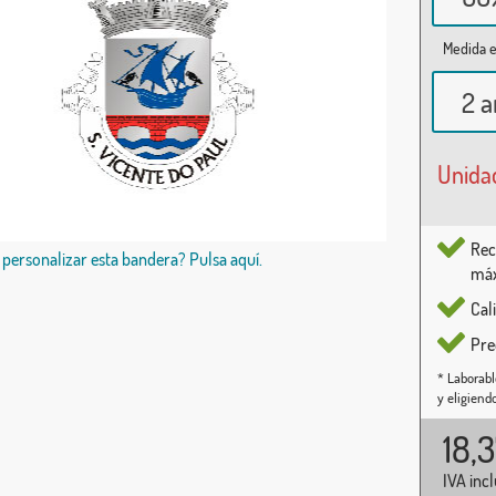
Medida e
2 a
Unida
Rec
 personalizar esta bandera? Pulsa aquí.
máx
Cal
Pre
* Laborabl
y eligiend
18,
IVA inc