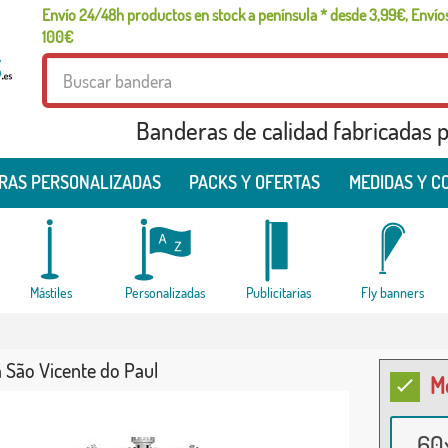
Envío 24/48h productos en stock a península * desde 3,99€, Envíos
100€
Banderas de calidad fabricadas pa
RAS PERSONALIZADAS
PACKS Y OFERTAS
MEDIDAS Y C
Mástiles
Personalizadas
Publicitarias
Fly banners
 São Vicente do Paul
M
60x