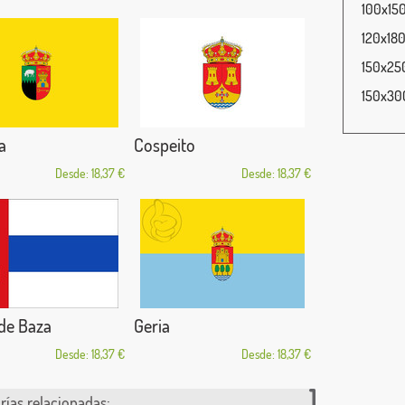
100x150
120x180
150x250
150x300
a
Cospeito
Desde: 18,37 €
Desde: 18,37 €
de Baza
Geria
Desde: 18,37 €
Desde: 18,37 €
rías relacionadas: