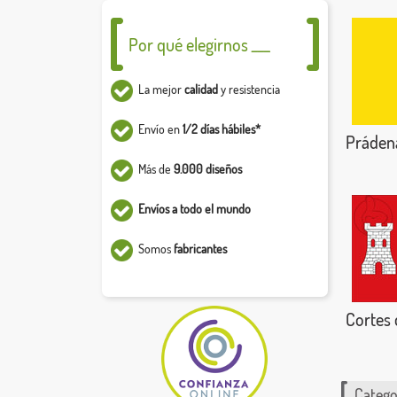
Por qué elegirnos ___
La mejor
calidad
y resistencia
Envío en
1/2 días hábiles*
Práden
Más de
9.000 diseños
Envíos a todo el mundo
Somos
fabricantes
Cortes 
Catego