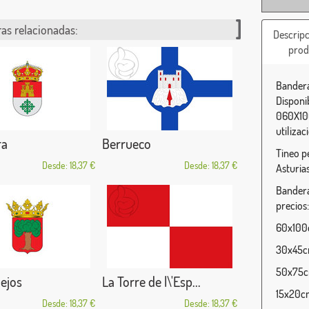
as relacionadas:
Descripc
prod
Bandera
Disponi
060X100
utilizac
ra
Berrueco
Tineo p
Desde: 18,37 €
Desde: 18,37 €
Asturia
Bandera
precios:
60x100c
30x45cm
50x75cm
ejos
La Torre de l\'Esp...
15x20cm
Desde: 18,37 €
Desde: 18,37 €