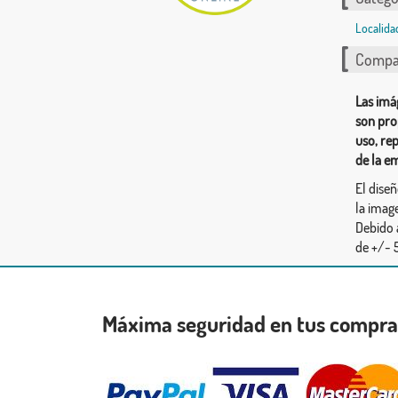
Localida
Compar
Las imá
son pro
uso, re
de la e
El dise
la image
Debido 
de +/- 5
Máxima seguridad en tus compr