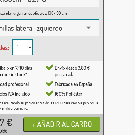
stándar organismos oficiales: 100x150 cm
nillas lateral izquierdo
des:
íbalo en 7/10 días
Envío desde 3,80 €
imo sin stock*
pensínsula
idad profesional
Fabricada en España
cios IVA incluido
100% Poliéster
es realizando su pedido antes de las 12:00 para envío a península
o envío a domicilio.
37
€
luido