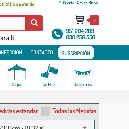
Mi Cuenta
|
Alta de cliente
 GRATIS a partir de
0
951 204 209
ra ti.
636 256 550
ONFECCIÓN
CONTACTO
SUSCRIPCIÓN
Carpas
De Mano
Banderines
edidas estándar
Todas las Medidas
100cm · 18,37 €