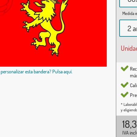
Medida e
2 a
Unida
Rec
 personalizar esta bandera? Pulsa aquí.
máx
Cal
Pre
* Laborabl
y eligiend
18,
IVA inc