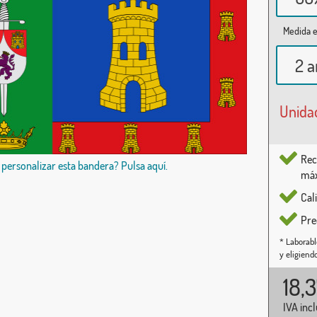
Medida e
2 a
Unida
Rec
 personalizar esta bandera? Pulsa aquí.
máx
Cal
Pre
* Laborabl
y eligiend
18,
IVA inc