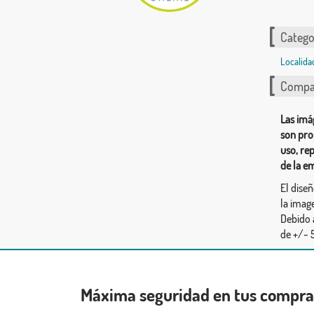
Catego
Localida
Compar
Las imá
son pro
uso, re
de la e
El dise
la image
Debido 
de +/- 5
Máxima seguridad en tus compr