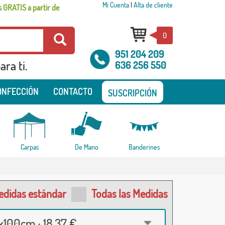
Mi Cuenta
|
Alta de cliente
 GRATIS a partir de
0
951 204 209
ra ti.
636 256 550
ONFECCIÓN
CONTACTO
SUSCRIPCIÓN
Carpas
De Mano
Banderines
edidas estándar
Todas las Medidas
100cm · 18,37 €