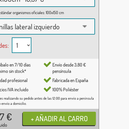
stándar organismos oficiales: 100x150 cm
nillas lateral izquierdo
des:
íbalo en 7/10 días
Envío desde 3,80 €
imo sin stock*
pensínsula
idad profesional
Fabricada en España
cios IVA incluido
100% Poliéster
es realizando su pedido antes de las 12:00 para envío a península
o envío a domicilio.
37
€
luido