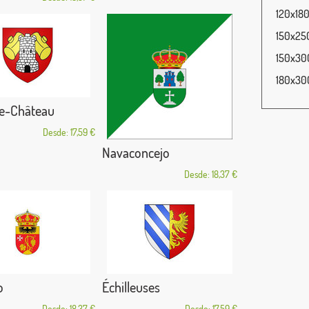
120x180
150x250
150x300
180x300
le-Château
Desde: 17,59 €
Navaconcejo
Desde: 18,37 €
o
Échilleuses
Desde: 18,37 €
Desde: 17,59 €