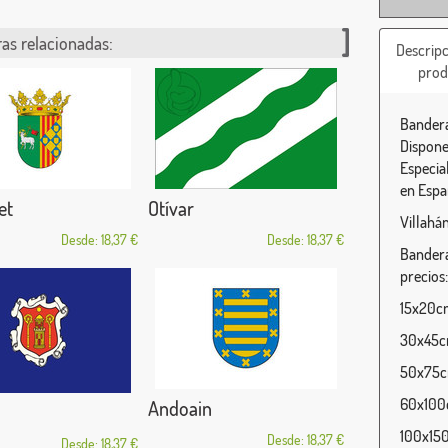
as relacionadas:
Descripc
prod
Bandera
Dispone
Especia
en Espa
et
Otívar
Villahán
Desde: 18,37 €
Desde: 18,37 €
Bandera
precios:
15x20cm
30x45cm
50x75cm
60x100c
Andoain
100x150
Desde: 18,37 €
Desde: 18,37 €