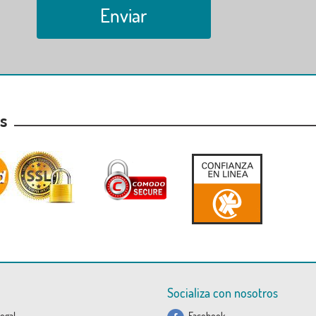
Enviar
as
Socializa con nosotros
egal
Facebook