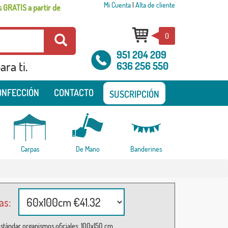
Mi Cuenta
|
Alta de cliente
 GRATIS a partir de
0
951 204 209
ra ti.
636 256 550
ONFECCIÓN
CONTACTO
SUSCRIPCIÓN
Carpas
De Mano
Banderines
as:
stándar organismos oficiales: 100x150 cm