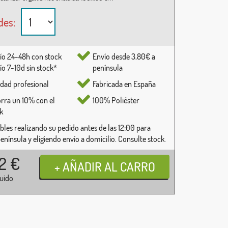
des:
ío 24-48h con stock
Envío desde 3,80€ a
ío 7-10d sin stock*
península
idad profesional
Fabricada en España
rra un 10% con el
100% Poliéster
k
bles realizando su pedido antes de las 12:00 para
península y eligiendo envío a domicilio. Consulte stock.
32
€
luido