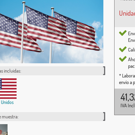
Unida
Env
Env
Cal
Aho
pac
s incluidas:
* Labora
envío a 
41,
 Unidos
IVA Inc
e muestra: