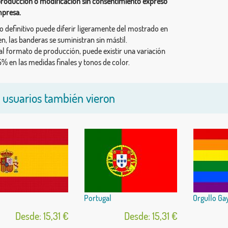
producción o modificación sin consentimiento expreso
mpresa.
ño definitivo puede diferir ligeramente del mostrado en
n, las banderas se suministran sin mástil.
al formato de producción, puede existir una variación
% en las medidas finales y tonos de color.
 usuarios también vieron
Portugal
Orgullo Ga
Desde: 15,31 €
Desde: 15,31 €