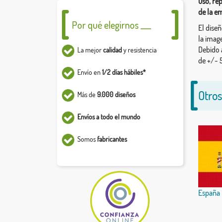
uso, re
de la e
Por qué elegirnos ___
El dise
la image
Debido 
La mejor
calidad
y resistencia
de +/- 5
Envío en
1/2 días hábiles*
Otros
Más de
9.000 diseños
Envíos a todo el mundo
Somos
fabricantes
España