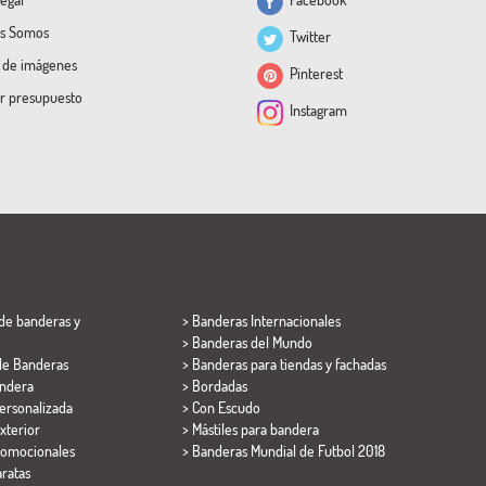
s Somos
Twitter
a de imágenes
Pinterest
ar presupuesto
Instagram
de banderas y
> Banderas Internacionales
> Banderas del Mundo
de Banderas
> Banderas para tiendas y fachadas
ndera
> Bordadas
ersonalizada
> Con Escudo
xterior
> Mástiles para bandera
romocionales
>
Banderas Mundial de Futbol 2018
ratas