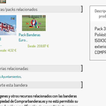
as/packs relacionados
Descrip
prod
Pack 3
Poliés
Pack Banderas
3
Euro...
150X30
..
exteri
Desde: 208,97 €
esde: 41,32 €
COMPR
rías relacionadas:
s Ayuntamientos
,
te esta bandera
genes y otros recursos relacionados con las banderas
piedad de Comprarbanderas.es y no está permitido su