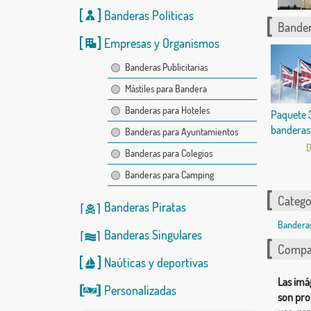
Banderas Políticas
Bander
Empresas y Organismos
Banderas Publicitarias
Mástiles para Bandera
Banderas para Hoteles
Paquete 
banderas.
Banderas para Ayuntamientos
D
Banderas para Colegios
Banderas para Camping
Catego
Banderas Piratas
Bandera
Banderas Singulares
Compar
Naúticas
y
deportivas
Las imá
Personalizadas
son pro