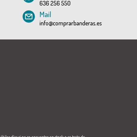
636 256 550
Mail
info@comprarbanderas.es
ábiles días si no se encuentra en stock o se trata de