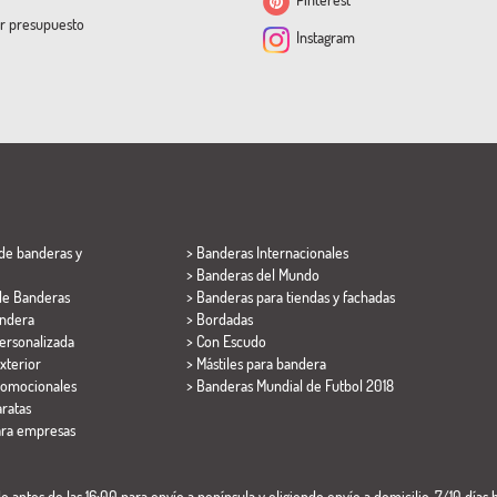
ar presupuesto
Instagram
de banderas y
> Banderas Internacionales
> Banderas del Mundo
de Banderas
> Banderas para tiendas y fachadas
ndera
> Bordadas
ersonalizada
> Con Escudo
xterior
> Mástiles para bandera
romocionales
>
Banderas Mundial de Futbol 2018
ratas
ara empresas
 antes de las 16:00 para envío a península y eligiendo envío a domicilio. 7/10 días h