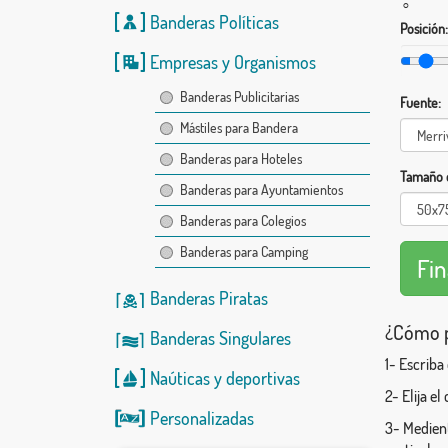
°
Banderas Políticas
Posición:
Empresas y Organismos
Banderas Publicitarias
Fuente:
Mástiles para Bandera
Banderas para Hoteles
Tamaño d
Banderas para Ayuntamientos
Banderas para Colegios
Banderas para Camping
Banderas Piratas
¿Cómo p
Banderas Singulares
1- Escriba
Naúticas
y
deportivas
2- Elija e
Personalizadas
3- Medient