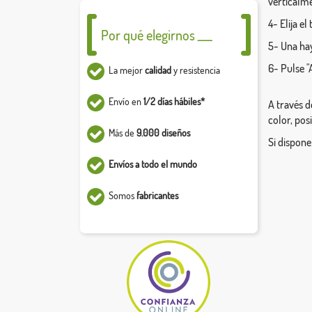
verticalm
4- Elija e
Por qué elegirnos ___
5- Una hay
6- Pulse "
La mejor
calidad
y resistencia
Envío en
1/2 días hábiles*
A través d
color, pos
Más de
9.000 diseños
Si dispone
Envíos a todo el mundo
Somos
fabricantes