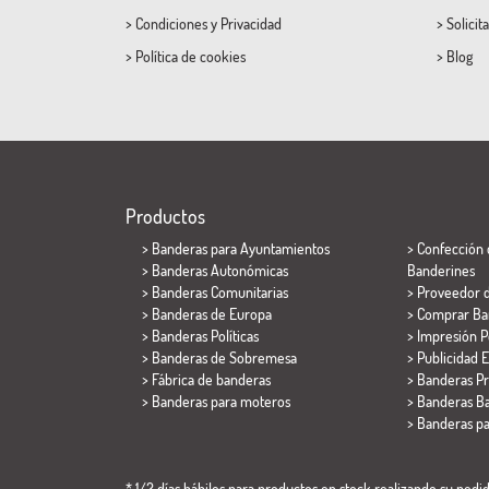
>
Condiciones
y
Privacidad
>
Solicit
>
Política de cookies
>
Blog
Productos
>
Banderas para Ayuntamientos
> Confección 
> Banderas Autonómicas
Banderines
> Banderas Comunitarias
> Proveedor 
> Banderas de Europa
> Comprar Ba
> Banderas Políticas
> Impresión P
>
Banderas de Sobremesa
> Publicidad E
> Fábrica de banderas
> Banderas P
>
Banderas para moteros
> Banderas Ba
>
Banderas p
* 1/2 días hábiles para productos en stock realizando su pedido