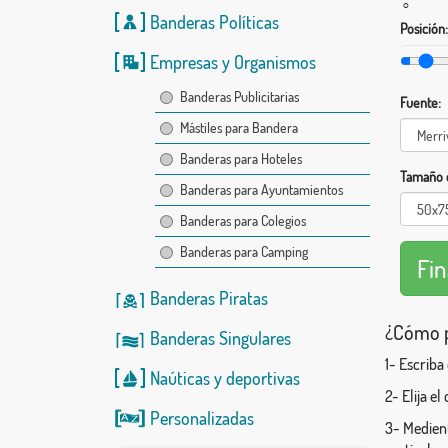
°
Banderas Políticas
Posición:
Empresas y Organismos
Banderas Publicitarias
Fuente:
Mástiles para Bandera
Banderas para Hoteles
Tamaño d
Banderas para Ayuntamientos
Banderas para Colegios
Banderas para Camping
Banderas Piratas
¿Cómo p
Banderas Singulares
1- Escriba
Naúticas
y
deportivas
2- Elija e
Personalizadas
3- Medient