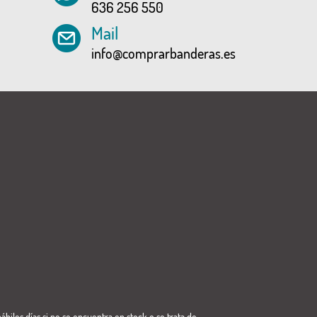
636 256 550
Mail
info@comprarbanderas.es
ábiles días si no se encuentra en stock o se trata de