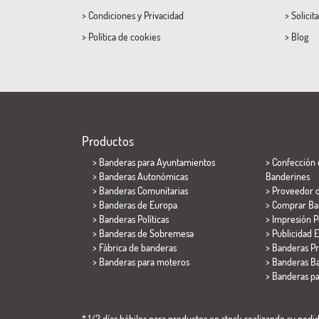
>
Condiciones
y
Privacidad
>
Solicit
>
Política de cookies
>
Blog
Productos
>
Banderas para Ayuntamientos
> Confección 
> Banderas Autonómicas
Banderines
> Banderas Comunitarias
> Proveedor 
> Banderas de Europa
> Comprar Ba
> Banderas Políticas
> Impresión P
>
Banderas de Sobremesa
> Publicidad E
> Fábrica de banderas
> Banderas P
>
Banderas para moteros
> Banderas Ba
>
Banderas p
* 1/2 días hábiles para productos en stock realizando su pedido