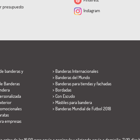
ar presupuesto
Instagram
de banderas y
> Banderas Internacionales
> Banderas del Mundo
de Banderas
> Banderas para tiendas y fachadas
ndera
> Bordadas
ersonalizada
> Con Escudo
xterior
> Mástiles para bandera
romocionales
>
Banderas Mundial de Futbol 2018
ratas
ara empresas
 antes de las 16:00 para envío a península y eligiendo envío a domicilio. 7/10 días h