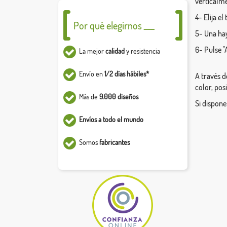
verticalm
4- Elija e
Por qué elegirnos ___
5- Una hay
6- Pulse "
La mejor
calidad
y resistencia
Envío en
1/2 días hábiles*
A través d
color, pos
Más de
9.000 diseños
Si dispone
Envíos a todo el mundo
Somos
fabricantes