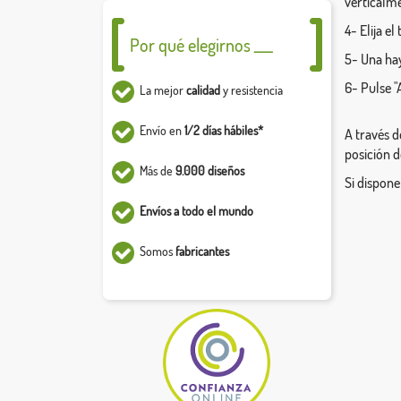
verticalm
4- Elija e
Por qué elegirnos ___
5- Una hay
6- Pulse "
La mejor
calidad
y resistencia
Envío en
1/2 días hábiles*
A través d
posición d
Más de
9.000 diseños
Si dispone
Envíos a todo el mundo
Somos
fabricantes