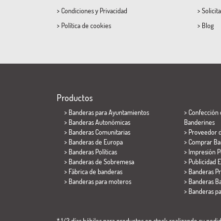
>
Condiciones
y
Privacidad
>
Solicit
>
Política de cookies
>
Blog
Productos
>
Banderas para Ayuntamientos
> Confección 
> Banderas Autonómicas
Banderines
> Banderas Comunitarias
> Proveedor 
> Banderas de Europa
> Comprar Ba
> Banderas Políticas
> Impresión P
>
Banderas de Sobremesa
> Publicidad E
> Fábrica de banderas
> Banderas P
>
Banderas para moteros
> Banderas Ba
>
Banderas p
* 1/2 días hábiles para productos en stock realizando su pedido