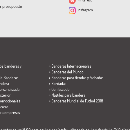
ar presupuesto
Instagram
de banderas y
> Banderas Internacionales
> Banderas del Mundo
de Banderas
> Banderas para tiendas y fachadas
ndera
> Bordadas
ersonalizada
> Con Escudo
xterior
> Mástiles para bandera
romocionales
>
Banderas Mundial de Futbol 2018
ratas
ara empresas
 antes de las 16:00 para envío a península y eligiendo envío a domicilio. 7/10 días h