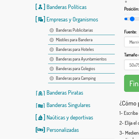
°
Banderas Políticas
Posición:
Empresas y Organismos
Banderas Publicitarias
Fuente:
Mástiles para Bandera
Banderas para Hoteles
Tamaño d
Banderas para Ayuntamientos
Banderas para Colegios
Banderas para Camping
Banderas Piratas
¿Cómo p
Banderas Singulares
1- Escriba
Naúticas
y
deportivas
2- Elija e
Personalizadas
3- Medient