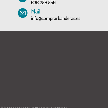
636 256 550
Mail
info@comprarbanderas.es
ábiles días si no se encuentra en stock o se trata de