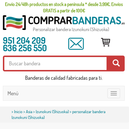
Envío 24/48h productos en stock a península * desde 3,99€, Envíos
GRATIS a partir de 100€
Personalizar bandera Izunokuni (Shizuoka)
951 204 209
636 256 550
Banderas de calidad fabricadas para ti.
Menú
Toggle
navigatio
>
Inicio
>
Asia
>
Izunokuni (Shizuoka)
> personalizar bandera
Izunokuni (Shizuoka)