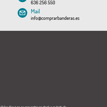
636 256 550
Mail
info@comprarbanderas.es
ábiles días si no se encuentra en stock o se trata de