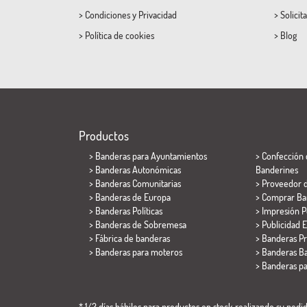
>
Condiciones
y
Privacidad
>
Solicit
>
Política de cookies
>
Blog
Productos
>
Banderas para Ayuntamientos
> Confección 
> Banderas Autonómicas
Banderines
> Banderas Comunitarias
> Proveedor 
> Banderas de Europa
> Comprar Ba
> Banderas Políticas
> Impresión P
>
Banderas de Sobremesa
> Publicidad E
> Fábrica de banderas
> Banderas P
>
Banderas para moteros
> Banderas Ba
>
Banderas p
* 1/2 días hábiles para productos en stock realizando su pedido