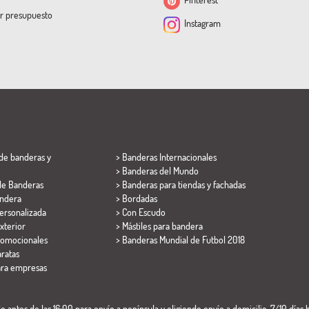
ar presupuesto
Instagram
de banderas y
> Banderas Internacionales
> Banderas del Mundo
de Banderas
> Banderas para tiendas y fachadas
ndera
> Bordadas
ersonalizada
> Con Escudo
xterior
> Mástiles para bandera
romocionales
>
Banderas Mundial de Futbol 2018
ratas
ara empresas
 antes de las 16:00 para envío a península y eligiendo envío a domicilio. 7/10 días h