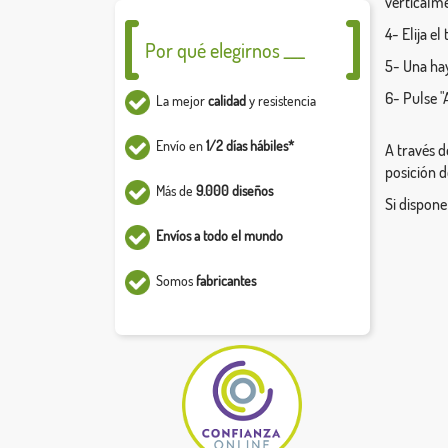
verticalm
4- Elija e
Por qué elegirnos ___
5- Una hay
6- Pulse "
La mejor
calidad
y resistencia
Envío en
1/2 días hábiles*
A través d
posición d
Más de
9.000 diseños
Si dispone
Envíos a todo el mundo
Somos
fabricantes