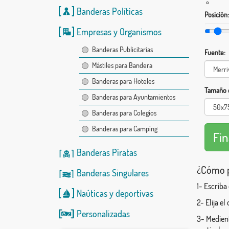
°
Banderas Políticas
Posición:
Empresas y Organismos
Banderas Publicitarias
Fuente:
Mástiles para Bandera
Banderas para Hoteles
Tamaño d
Banderas para Ayuntamientos
Banderas para Colegios
Banderas para Camping
Banderas Piratas
¿Cómo p
Banderas Singulares
1- Escriba
Naúticas
y
deportivas
2- Elija e
Personalizadas
3- Medient