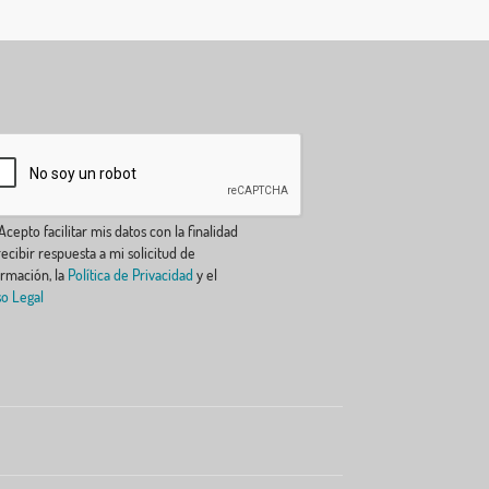
cepto facilitar mis datos con la finalidad
ecibir respuesta a mi solicitud de
ormación, la
Política de Privacidad
y el
so Legal