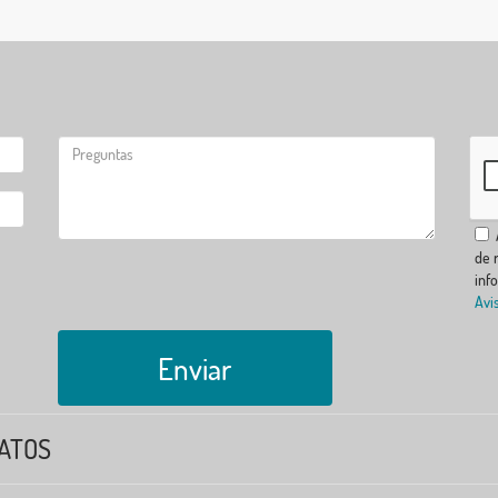
A
de r
inf
Avi
Enviar
ATOS