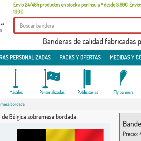
Envío 24/48h productos en stock a península * desde 3,99€, Envíos
100€
a
Banderas de calidad fabricadas pa
RAS PERSONALIZADAS
PACKS Y OFERTAS
MEDIDAS Y C
Mástiles
Personalizadas
Publicitarias
Fly banners
emesa bordada
 de Bélgica sobremesa bordada
Bande
Precio: