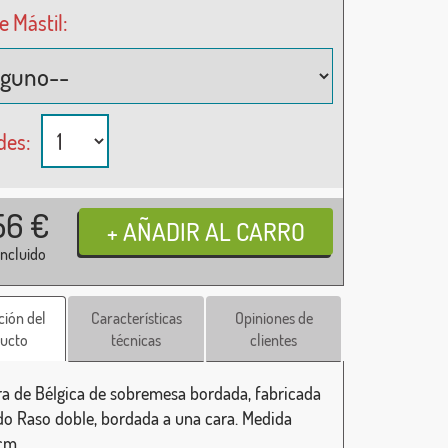
e Mástil:
des:
56
€
incluido
ción del
Características
Opiniones de
ucto
técnicas
clientes
a de Bélgica de sobremesa bordada, fabricada
ido Raso doble, bordada a una cara. Medida
cm.