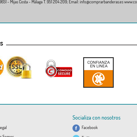
 29651 - Mijas Costa - Málaga T. 951 204 209; Email: info@comprarbanderas.es www.
ormación recibidas vía web, mail o telefónica
egítimo.
io para cumplir con la finalidad para la que se recabaron y para determinar las po
as
atos. Será de aplicación lo dispuesto en las diferentes normativas respecto al plazo 
nales de datos, ni se cederán datos a terceros, salvo para el cumplimiento de las ob
solicitar la portabilidad de los mismos, oponerse al tratamiento y solicitar la limitac
riormente indicada.
 a la AGPD, mediante la sede electrónica de la Autoridad (
https://sedeagpd.gob.e
sponible en la Política de Privacidad de la web www.comprarbanderas.es
Socializa con nosotros
egal
Facebook
s Somos