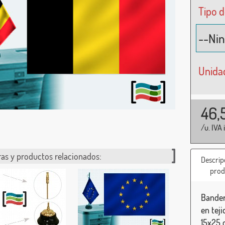
Tipo d
Unida
46,
/u. IVA 
as y productos relacionados:
Descrip
prod
Bander
en tej
15x25 