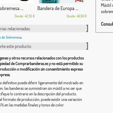
Mástil 
sobremesa ...
Bandera de Europa ...
sobrem
Desde: 42,35 €
Desde: 46,56 €
Consul
rias relacionadas:
s de Sobremesa
,
te este producto
genes y otros recursos relacionados con los productos
piedad de Comprarbanderas.es y no está permitido su
producción o modificación sin consentimiento expreso
mpresa.
ño definitivo puede diferir ligeramente del mostrado en
n, las banderas se suministran sin mástil a no ser que
ifique lo contrario en la descripción del producto.
al formato de producción, puede existir una variación
% en las medidas finales y tonos de color.