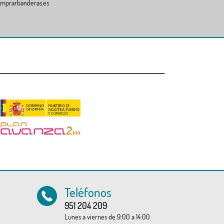
comprarbanderas.es
sibles responsabilidades que se pudieran derivar de
de conservación, en lo que resulte de aplicación al
ligaciones legales.
ión de éste, puede ejercer los anteriores derechos
s/sede-electronica-web/
) o por medios no electrónicos
Teléfonos
951 204 209
Lunes a viernes de 9:00 a 14:00