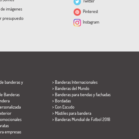
Twitter
a de imágenes
Pinterest
ar presupuesto
Instagram
de banderas y
> Banderas Internacionales
> Banderas del Mundo
de Banderas
> Banderas para tiendas y fachadas
ndera
> Bordadas
ersonalizada
> Con Escudo
xterior
> Mástiles para bandera
romocionales
>
Banderas Mundial de Futbol 2018
ratas
ara empresas