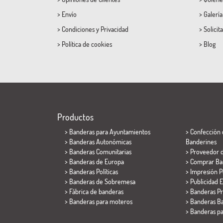
>
Envío
>
Galerí
>
Condiciones
y
Privacidad
>
Solicit
>
Política de cookies
>
Blog
Productos
>
Banderas para Ayuntamientos
> Confección 
> Banderas Autonómicas
Banderines
> Banderas Comunitarias
> Proveedor 
> Banderas de Europa
> Comprar Ba
> Banderas Políticas
> Impresión P
>
Banderas de Sobremesa
> Publicidad E
> Fábrica de banderas
> Banderas P
>
Banderas para moteros
> Banderas Ba
>
Banderas p