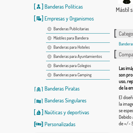
Banderas Políticas
Mástil 
Empresas y Organismos
Banderas Publicitarias
Catego
Mástiles para Bandera
Bandera
Banderas para Hoteles
Compar
Banderas para Ayuntamientos
Banderas para Colegios
Las imá
son pro
Banderas para Camping
uso, re
de la e
Banderas Piratas
El dise
Banderas Singulares
la image
se espec
Naúticas
y
deportivas
Debido 
de +/- 5
Personalizadas