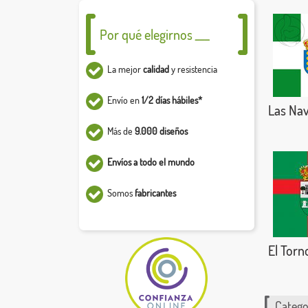
Por qué elegirnos ___
La mejor
calidad
y resistencia
Envío en
1/2 días hábiles*
Las Nav
Más de
9.000 diseños
Envíos a todo el mundo
Somos
fabricantes
El Torn
Catego