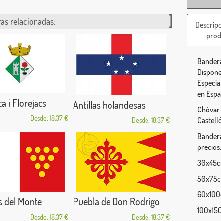
as relacionadas:
Descripc
prod
Bandera
Dispone
Especia
en Espa
a i Florejacs
Antillas holandesas
Chóvar 
Desde: 18,37 €
Castell
Desde: 18,37 €
Bandera
precios:
30x45cm
50x75cm
60x100c
s del Monte
Puebla de Don Rodrigo
100x150
Desde: 18,37 €
Desde: 18,37 €