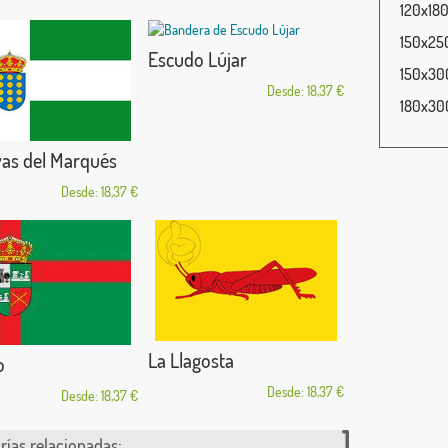
120x180
150x250
Escudo Lújar
150x300
Desde: 18,37 €
180x300
as del Marqués
Desde: 18,37 €
La Llagosta
o
Desde: 18,37 €
Desde: 18,37 €
rías relacionadas: