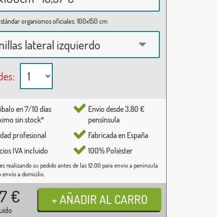
stándar organismos oficiales: 100x150 cm
nillas lateral izquierdo
des:
íbalo en 7/10 días
Envío desde 3,80 €
imo sin stock*
pensínsula
idad profesional
Fabricada en España
cios IVA incluido
100% Poliéster
es realizando su pedido antes de las 12:00 para envío a península
o envío a domicilio.
37
€
luido