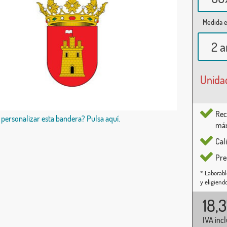
Medida e
2 a
Unida
Rec
 personalizar esta bandera? Pulsa aquí.
máx
Cal
Pre
* Laborabl
y eligiend
18,
IVA inc