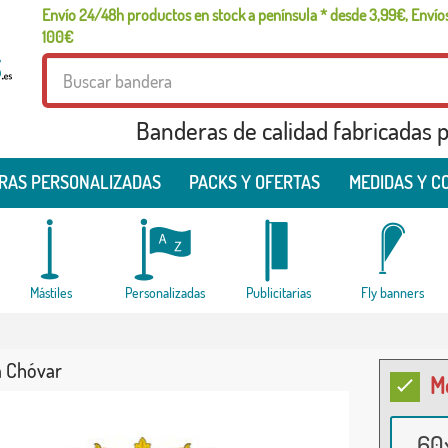
Envío 24/48h productos en stock a península * desde 3,99€, Envíos
100€
Banderas de calidad fabricadas pa
RAS PERSONALIZADAS
PACKS Y OFERTAS
MEDIDAS Y C
Mástiles
Personalizadas
Publicitarias
Fly banners
 Chóvar
M
60x