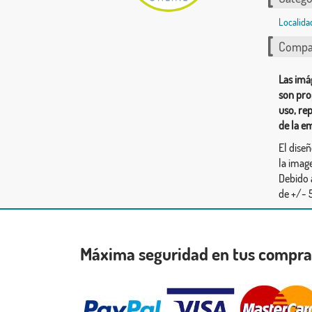
Localida
Compar
Las imá
son pro
uso, re
de la e
El dise
la image
Debido 
de +/- 5
Máxima seguridad en tus compr