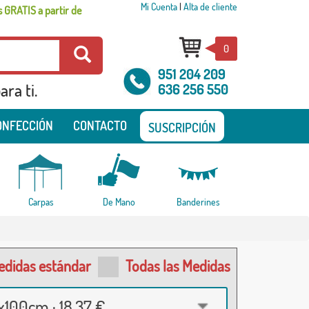
Mi Cuenta
|
Alta de cliente
 GRATIS a partir de
0
951 204 209
ra ti.
636 256 550
ONFECCIÓN
CONTACTO
SUSCRIPCIÓN
Carpas
De Mano
Banderines
edidas estándar
Todas las Medidas
100cm · 18,37 €