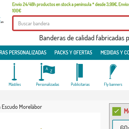
Envío 24/48h productos en stock a península * desde 3,99€, Envíos
100€
Banderas de calidad fabricadas pa
RAS PERSONALIZADAS
PACKS Y OFERTAS
MEDIDAS Y C
Mástiles
Personalizadas
Publicitarias
Fly banners
 Escudo Morelábor
M
60x