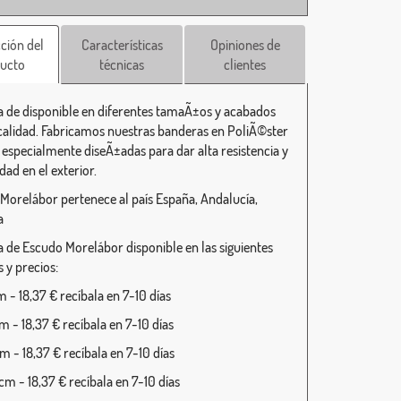
ción del
Características
Opiniones de
ucto
técnicas
clientes
 de disponible en diferentes tamaÃ±os y acabados
 calidad. Fabricamos nuestras banderas en PoliÃ©ster
r especialmente diseÃ±adas para dar alta resistencia y
dad en el exterior.
Morelábor pertenece al país España, Andalucía,
a
 de Escudo Morelábor disponible en las siguientes
 y precios:
 - 18,37 € recíbala en 7-10 días
 - 18,37 € recíbala en 7-10 días
 - 18,37 € recíbala en 7-10 días
m - 18,37 € recíbala en 7-10 días