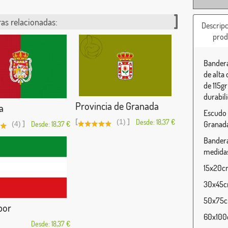
as relacionadas:
Descripc
prod
Bandera
de alta
de 115g
durabili
Provincia de Granada
a
Escudo 
[
]
(1)
Desde: 18,37 €
]
Granad
(4)
Desde: 18,37 €
Bandera
medidas
15x20cm
30x45cm
50x75cm
bor
60x100c
Desde: 18,37 €