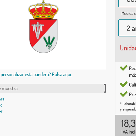
Medida e
2 a
Unida
Rec
 personalizar esta bandera? Pulsa aquí.
máx
Cal
e muestra:
Pre
* Laborabl
y eligiend
18,
IVA inc