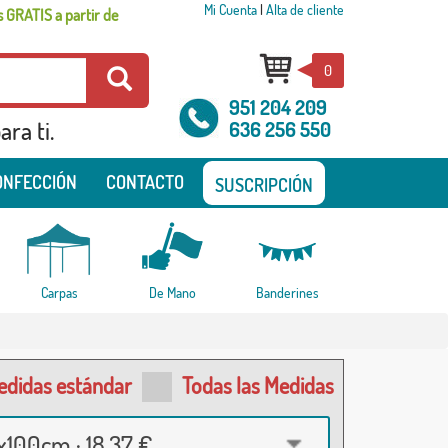
Mi Cuenta
|
Alta de cliente
 GRATIS a partir de
0
951 204 209
ra ti.
636 256 550
ONFECCIÓN
CONTACTO
SUSCRIPCIÓN
Carpas
De Mano
Banderines
edidas estándar
Todas las Medidas
100cm · 18,37 €