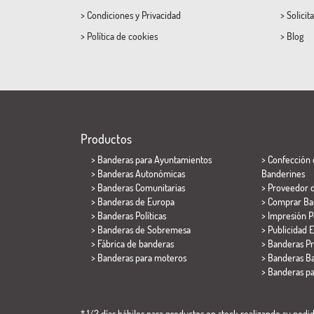
>
Condiciones
y
Privacidad
>
Solicit
>
Política de cookies
>
Blog
Productos
>
Banderas para Ayuntamientos
> Confección 
> Banderas Autonómicas
Banderines
> Banderas Comunitarias
> Proveedor 
> Banderas de Europa
> Comprar Ba
> Banderas Políticas
> Impresión P
>
Banderas de Sobremesa
> Publicidad E
> Fábrica de banderas
> Banderas P
>
Banderas para moteros
> Banderas Ba
>
Banderas p
* 1/2 días hábiles para productos en stock realizando su pedido