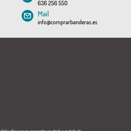
636 256 550
Mail
info@comprarbanderas.es
ábiles días si no se encuentra en stock o se trata de