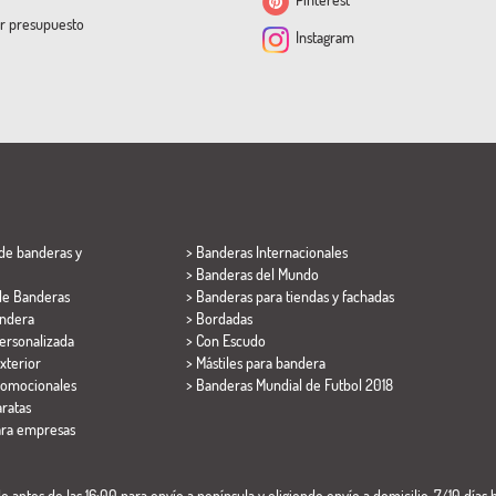
ar presupuesto
Instagram
de banderas y
> Banderas Internacionales
> Banderas del Mundo
de Banderas
> Banderas para tiendas y fachadas
ndera
> Bordadas
ersonalizada
> Con Escudo
xterior
> Mástiles para bandera
romocionales
>
Banderas Mundial de Futbol 2018
ratas
ara empresas
 antes de las 16:00 para envío a península y eligiendo envío a domicilio. 7/10 días h