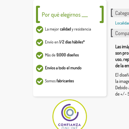
Catego
Por qué elegirnos ___
Localida
La mejor
calidad
y resistencia
Compar
Envío en
1/2 días hábiles*
Las imá
son pro
Más de
9.000 diseños
uso, re
de la e
Envíos a todo el mundo
El dise
Somos
fabricantes
la image
Debido 
de +/- 5