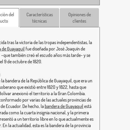
ción del
Características
Opiniones de
ucto
técnicas
clientes
ida tras la victoria de las tropas independentistas, la
 de Guayaquil
fue diseñada por José Joaquín de
–que también creó el escudo años más tarde- y se
el 9 de octubre de 1820.
:
e la bandera de la República de Guayaquil, que era un
soberano que existió entre 1820 y 1822, hasta que
olívar anexionó el territorio a la Gran Colombia.
conformado por varias de las actuales provincias de
a de Ecuador. De hecho, la
bandera de Guayaquil
está
rada como la cuarta insignia nacional, y la primera
resentó a un territorio libre en lo que actualmente es
 En la actualidad, esta es la bandera de la provincia