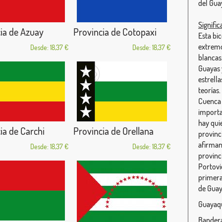
del Gua
Signifi
ia de Azuay
Provincia de Cotopaxi
Esta bic
extremo
Desde: 18,37 €
Desde: 18,37 €
blancas
Guayas 
estrella
teorías
Cuenca 
importa
hay quie
ia de Carchi
Provincia de Orellana
provinci
afirman
Desde: 18,37 €
Desde: 18,37 €
provinc
Portovie
primera,
de Guay
Guayaqu
Bandera