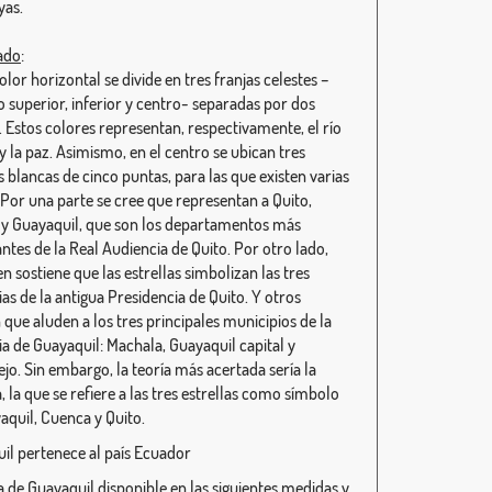
yas.
cado
:
olor horizontal se divide en tres franjas celestes –
 superior, inferior y centro- separadas por dos
. Estos colores representan, respectivamente, el río
y la paz. Asimismo, en el centro se ubican tres
s blancas de cinco puntas, para las que existen varias
. Por una parte se cree que representan a Quito,
y Guayaquil, que son los departamentos más
ntes de la Real Audiencia de Quito. Por otro lado,
n sostiene que las estrellas simbolizan las tres
as de la antigua Presidencia de Quito. Y otros
 que aluden a los tres principales municipios de la
ia de Guayaquil: Machala, Guayaquil capital y
jo. Sin embargo, la teoría más acertada sería la
 la que se refiere a las tres estrellas como símbolo
aquil, Cuenca y Quito.
il pertenece al país Ecuador
 de Guayaquil disponible en las siguientes medidas y