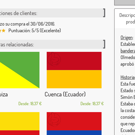
iones de clientes:
Descripc
prod
izo su compra el 30/06/2016.
Puntuación: 5/5 (Excelente)
Origen
:
as relacionadas:
Establec
bandera
Olmedo 
aprobó 
Historia
Esta fu
Estado 
uiza
Cuenca (Ecuador)
Simón B
Estaba 
Desde: 18,37 €
Desde: 18,37 €
la cost
conside
que rep
Ecuador.