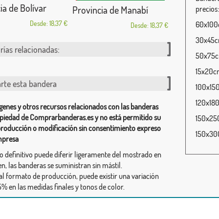
ia de Bolívar
Provincia de Manabí
precios:
Desde: 18,37 €
60x100c
Desde: 18,37 €
30x45cm
rías relacionadas:
50x75cm
15x20cm
te esta bandera
100x150
120x180
genes y otros recursos relacionados con las banderas
piedad de Comprarbanderas.es y no está permitido su
150x250
producción o modificación sin consentimiento expreso
150x300
mpresa
ño definitivo puede diferir ligeramente del mostrado en
n, las banderas se suministran sin mástil.
al formato de producción, puede existir una variación
% en las medidas finales y tonos de color.