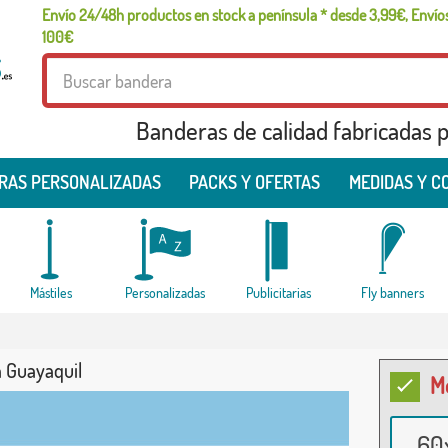
Envío 24/48h productos en stock a península * desde 3,99€, Envíos
100€
Banderas de calidad fabricadas pa
RAS PERSONALIZADAS
PACKS Y OFERTAS
MEDIDAS Y C
Mástiles
Personalizadas
Publicitarias
Fly banners
 Guayaquil
M
60x