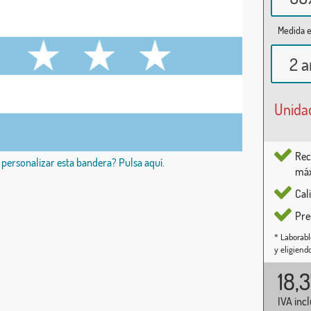
Medida e
2 a
Unida
Rec
 personalizar esta bandera? Pulsa aquí.
máx
Cal
Pre
* Laborabl
y eligiend
18,
IVA inc