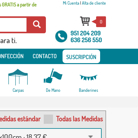
Mi Cuenta
|
Alta de cliente
 GRATIS a partir de
0
951 204 209
ra ti.
636 256 550
ONFECCIÓN
CONTACTO
SUSCRIPCIÓN
Carpas
De Mano
Banderines
edidas estándar
Todas las Medidas
100cm · 18,37 €