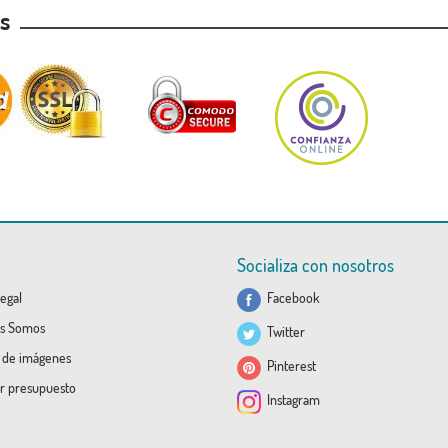
as
Socializa con nosotros
egal
Facebook
s Somos
Twitter
a de imágenes
Pinterest
ar presupuesto
Instagram