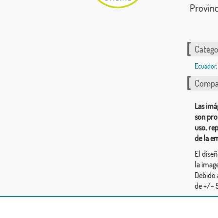
Provinc
Catego
Ecuador
,
Compar
Las imá
son pro
uso, re
de la e
El dise
la image
Debido 
de +/- 5