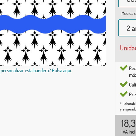
Medida e
2 a
Unida
Rec
 personalizar esta bandera? Pulsa aquí.
máx
Cal
Pre
* Laborabl
y eligiend
18,
IVA inc