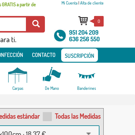
Mi Cuenta
|
Alta de cliente
 GRATIS a partir de
0
951 204 209
ra ti.
636 256 550
ONFECCIÓN
CONTACTO
SUSCRIPCIÓN
Carpas
De Mano
Banderines
edidas estándar
Todas las Medidas
100cm · 18,37 €