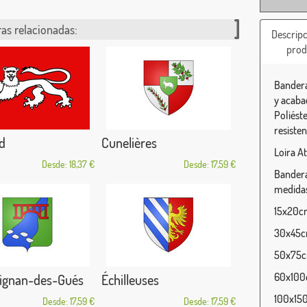
as relacionadas:
Descripc
prod
Bandera
y acaba
Poliést
resisten
d
Cunelières
Loira At
Desde: 18,37 €
Desde: 17,59 €
Bandera 
medidas
15x20cm
30x45cm
50x75cm
60x100c
Aignan-des-Gués
Échilleuses
100x150
Desde: 17,59 €
Desde: 17,59 €