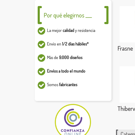
Por qué elegirnos ___
La mejor
calidad
y resistencia
Envío en
1/2 días hábiles*
Frasne
Más de
9.000 diseños
Envíos a todo el mundo
Somos
fabricantes
Thibervi
Catego