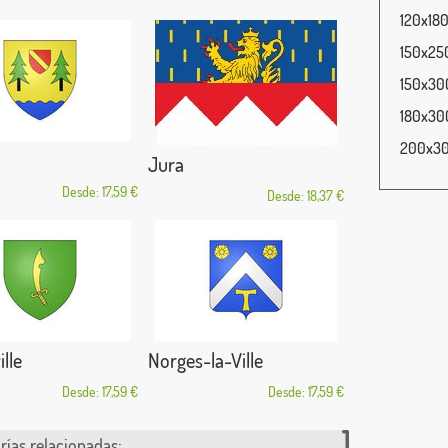
120x180
150x250
150x300
180x300
200x300
Jura
Desde: 17,59 €
Desde: 18,37 €
lle
Norges-la-Ville
Desde: 17,59 €
Desde: 17,59 €
rías relacionadas: