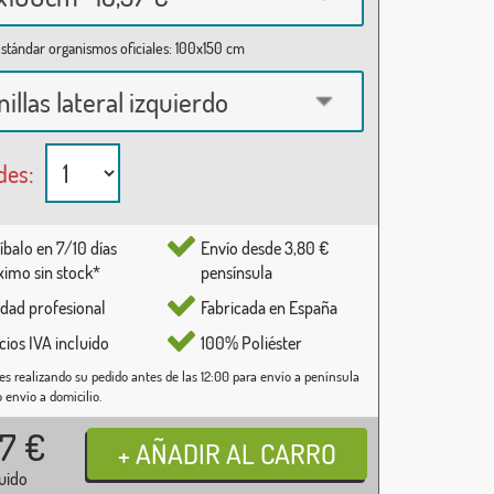
stándar organismos oficiales: 100x150 cm
nillas lateral izquierdo
des:
íbalo en 7/10 días
Envío desde 3,80 €
imo sin stock*
pensínsula
idad profesional
Fabricada en España
cios IVA incluido
100% Poliéster
es realizando su pedido antes de las 12:00 para envío a península
o envío a domicilio.
37
€
luido