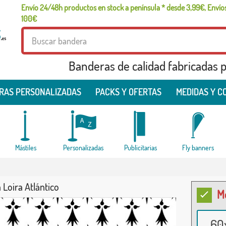
Envío 24/48h productos en stock a península * desde 3,99€, Envíos
100€
Banderas de calidad fabricadas pa
RAS PERSONALIZADAS
PACKS Y OFERTAS
MEDIDAS Y C
Mástiles
Personalizadas
Publicitarias
Fly banners
Loira Atlántico
M
60x