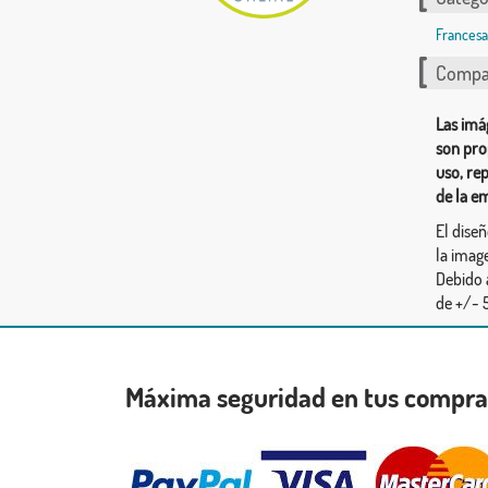
Francesa
Compar
Las imá
son pro
uso, re
de la e
El dise
la image
Debido 
de +/- 5
Máxima seguridad en tus compr