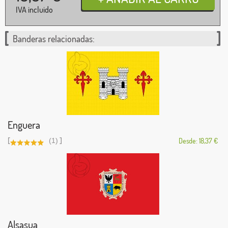
IVA incluido
Banderas relacionadas:
Enguera
[
]
(1)
Desde: 18,37 €
Alsasua