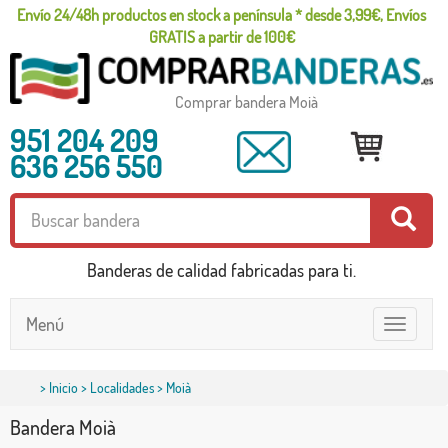
Envío 24/48h productos en stock a península * desde 3,99€, Envíos
GRATIS a partir de 100€
Comprar bandera Moià
951 204 209
636 256 550
Banderas de calidad fabricadas para ti.
Menú
Toggle
navigatio
>
Inicio
>
Localidades
> Moià
Bandera Moià