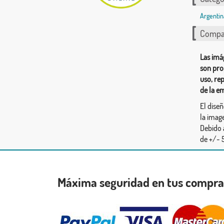
Argentin
Compar
Las imá
son pro
uso, re
de la e
El dise
la image
Debido 
de +/- 5
Máxima seguridad en tus compr