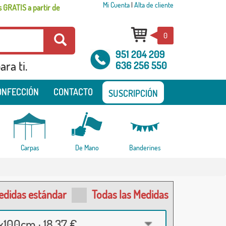
Mi Cuenta
|
Alta de cliente
 GRATIS a partir de
0
951 204 209
ra ti.
636 256 550
ONFECCIÓN
CONTACTO
SUSCRIPCIÓN
Carpas
De Mano
Banderines
edidas estándar
Todas las Medidas
100cm · 18,37 €