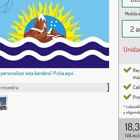
Medida e
2 a
Unida
Rec
 personalizar esta bandera? Pulsa aquí.
máx
Cal
e muestra:
Pre
* Laborabl
y eligiend
18,
IVA inc