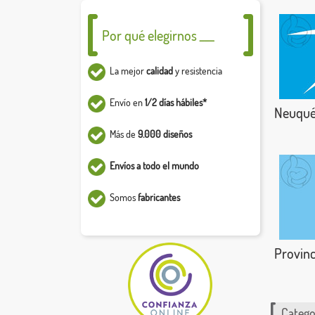
Por qué elegirnos ___
La mejor
calidad
y resistencia
Envío en
1/2 días hábiles*
Neuqu
Más de
9.000 diseños
Envíos a todo el mundo
Somos
fabricantes
Provin
Catego