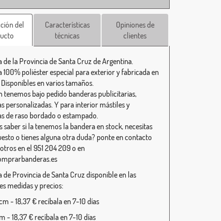
ción del
Características
Opiniones de
ucto
técnicas
clientes
 de la Provincia de Santa Cruz de Argentina.
 100% poliéster especial para exterior y fabricada en
 Disponibles en varios tamaños.
 tenemos bajo pedido banderas publicitarias,
s personalizadas. Y para interior mástiles y
s de raso bordado o estampado.
s saber si la tenemos la bandera en stock, necesitas
esto o tienes alguna otra duda? ponte en contacto
otros en el 951 204 209 o en
omprarbanderas.es
 de Provincia de Santa Cruz disponible en las
tes medidas y precios:
m - 18,37 € recíbala en 7-10 días
 - 18,37 € recíbala en 7-10 días