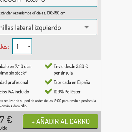
stándar organismos oficiales: 100x150 cm
nillas lateral izquierdo
des:
íbalo en 7/10 días
Envío desde 3,80 €
imo sin stock*
pensínsula
idad profesional
Fabricada en España
cios IVA incluido
100% Poliéster
es realizando su pedido antes de las 12:00 para envío a península
o envío a domicilio.
37
€
luido