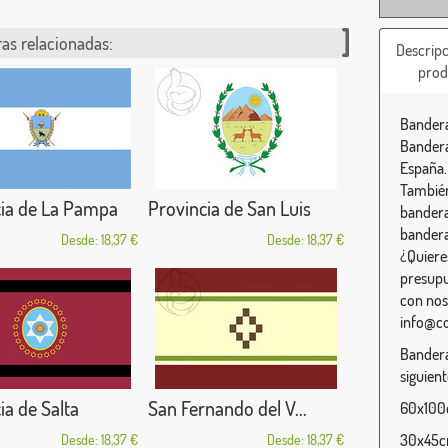
as relacionadas:
Descripc
prod
Bandera
Bandera
España.
También
cia de La Pampa
Provincia de San Luis
bandera
bandera
Desde: 18,37 €
Desde: 18,37 €
¿Quiere
presupu
con nos
info@c
Bandera
siguien
ia de Salta
San Fernando del V...
60x100c
30x45cm
Desde: 18,37 €
Desde: 18,37 €