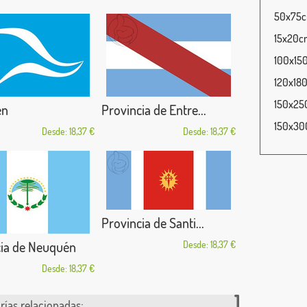
50x75cm
15x20cm
100x150
120x180
150x250
én
Provincia de Entre...
150x300
Desde: 18,37 €
Desde: 18,37 €
Provincia de Santi...
cia de Neuquén
Desde: 18,37 €
Desde: 18,37 €
rías relacionadas: