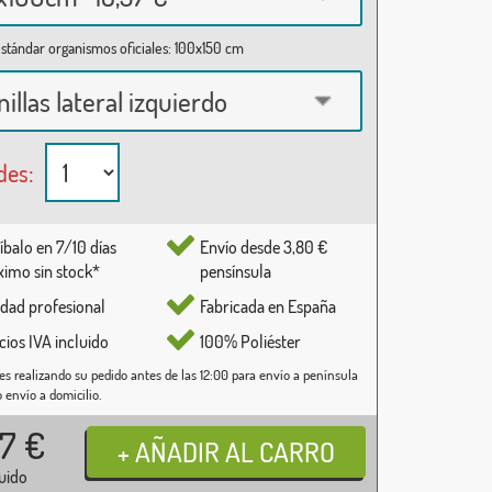
stándar organismos oficiales: 100x150 cm
nillas lateral izquierdo
des:
íbalo en 7/10 días
Envío desde 3,80 €
imo sin stock*
pensínsula
idad profesional
Fabricada en España
cios IVA incluido
100% Poliéster
es realizando su pedido antes de las 12:00 para envío a península
o envío a domicilio.
37
€
luido