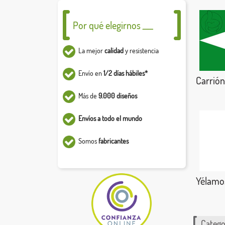
Por qué elegirnos ___
La mejor
calidad
y resistencia
Envío en
1/2 días hábiles*
Carrión
Más de
9.000 diseños
Envíos a todo el mundo
Somos
fabricantes
Yélamos
Catego