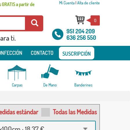
Mi Cuenta
|
Alta de cliente
 GRATIS a partir de
0
951 204 209
ra ti.
636 256 550
ONFECCIÓN
CONTACTO
SUSCRIPCIÓN
Carpas
De Mano
Banderines
edidas estándar
Todas las Medidas
100cm · 18,37 €