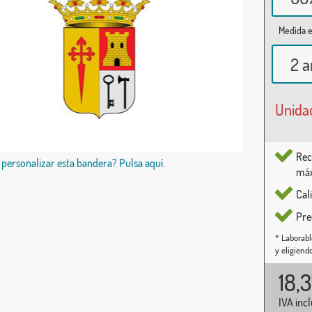
Medida e
2 a
Unida
Rec
 personalizar esta bandera? Pulsa aquí.
máx
Cal
Pre
* Laborabl
y eligiend
18,
IVA inc