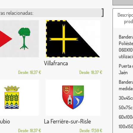
as relacionadas:
Descripc
prod
Bandera
Poliést
060X100
utilizac
Villafranca
Puerta 
Jaén
Desde: 18,37 €
Desde: 18,37 €
Bandera
medidas
30x45cm
50x75cm
60x100c
Rubio
La Ferrière-sur-Risle
100x150
Desde: 18,37 €
Desde: 17,59 €