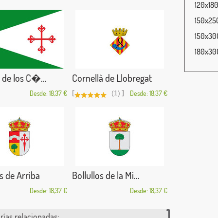
120x180
150x250
150x300
180x300
 de los C�...
Cornellà de Llobregat
[
]
Desde: 18,37 €
(1)
Desde: 18,37 €
 de Arriba
Bollullos de la Mi...
Desde: 18,37 €
Desde: 18,37 €
rías relacionadas: