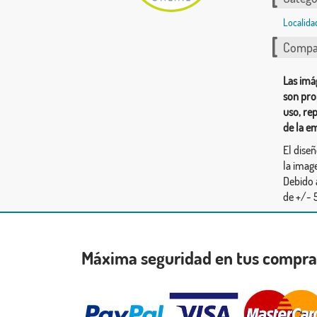
Localida
Compar
Las imá
son pro
uso, re
de la e
El dise
la image
Debido 
de +/- 5
Máxima seguridad en tus compr