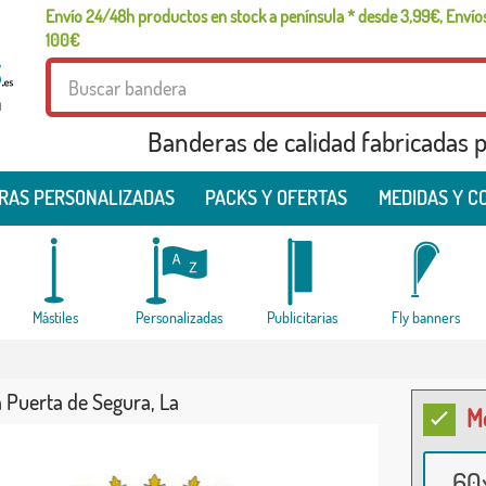
Envío 24/48h productos en stock a península * desde 3,99€, Envíos
100€
a
Banderas de calidad fabricadas pa
RAS PERSONALIZADAS
PACKS Y OFERTAS
MEDIDAS Y C
Mástiles
Personalizadas
Publicitarias
Fly banners
 Puerta de Segura, La
M
60x