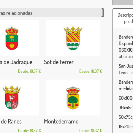
as relacionadas:
Descripc
prod
Bandera
Disponi
060X100
utilizac
a de Jadraque
Sot de Ferrer
San Just
Desde: 18,37 €
Desde: 18,37 €
León, L
Bandera
medidas
60x100c
30x45cm
50x75cm
 de Ranes
Montederramo
15x20cm
Desde: 18,37 €
Desde: 18,37 €