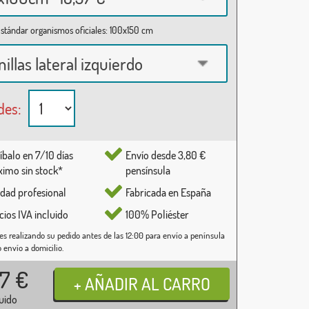
stándar organismos oficiales: 100x150 cm
nillas lateral izquierdo
des:
íbalo en 7/10 días
Envío desde 3,80 €
imo sin stock*
pensínsula
idad profesional
Fabricada en España
cios IVA incluido
100% Poliéster
es realizando su pedido antes de las 12:00 para envío a península
o envío a domicilio.
37
€
luido