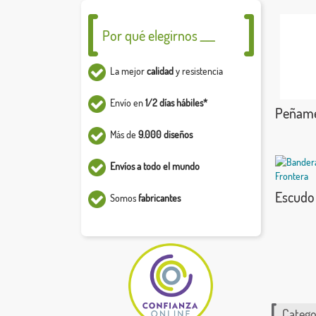
Por qué elegirnos ___
La mejor
calidad
y resistencia
Envío en
1/2 días hábiles*
Peñamel
Más de
9.000 diseños
Envíos a todo el mundo
Escudo 
Somos
fabricantes
Catego