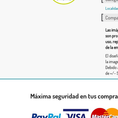
Localida
Compar
Las imá
son pro
uso, re
de la e
El dise
la image
Debido 
de +/- 5
Máxima seguridad en tus compr