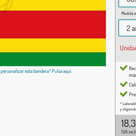
Medida e
2 a
Unida
Rec
 personalizar esta bandera? Pulsa aquí.
máx
Cal
Pre
* Laborabl
y eligiend
18,
IVA inc