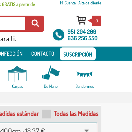
Mi Cuenta
|
Alta de cliente
 GRATIS a partir de
0
951 204 209
ra ti.
636 256 550
ONFECCIÓN
CONTACTO
SUSCRIPCIÓN
Carpas
De Mano
Banderines
edidas estándar
Todas las Medidas
100cm · 18,37 €