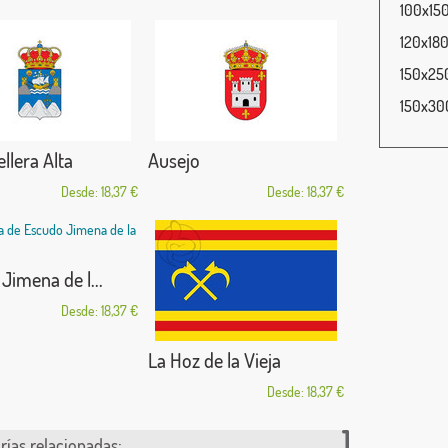
100x150
120x180
150x250
150x300
lera Alta
Ausejo
Desde: 18,37 €
Desde: 18,37 €
Jimena de l...
Desde: 18,37 €
La Hoz de la Vieja
Desde: 18,37 €
rías relacionadas: