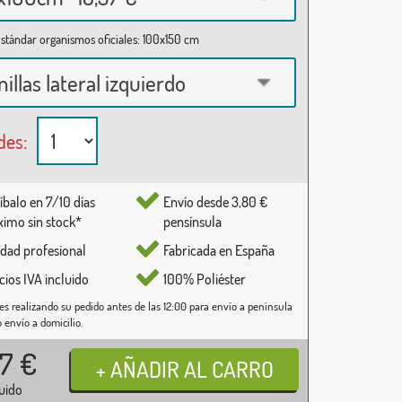
stándar organismos oficiales: 100x150 cm
nillas lateral izquierdo
des:
íbalo en 7/10 días
Envío desde 3,80 €
imo sin stock*
pensínsula
idad profesional
Fabricada en España
cios IVA incluido
100% Poliéster
es realizando su pedido antes de las 12:00 para envío a península
o envío a domicilio.
37
€
luido