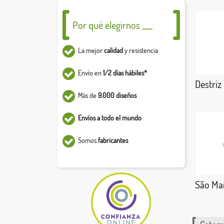
Por qué elegirnos ___
La mejor
calidad
y resistencia
Envío en
1/2 días hábiles*
Destriz
Más de
9.000 diseños
Envíos a todo el mundo
Somos
fabricantes
São Mar