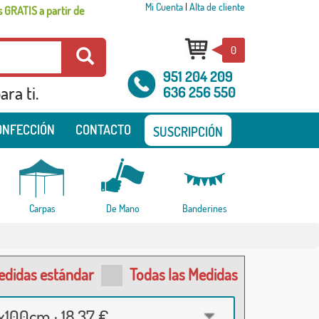
Mi Cuenta
|
Alta de cliente
 GRATIS a partir de
0
951 204 209
ra ti.
636 256 550
ONFECCIÓN
CONTACTO
SUSCRIPCIÓN
Carpas
De Mano
Banderines
edidas estándar
Todas las Medidas
100cm · 18,37 €