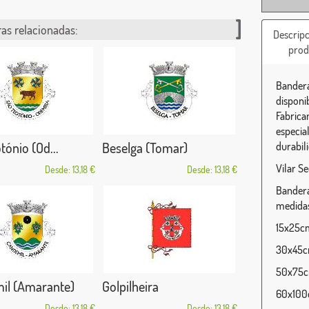
as relacionadas:
Descripc
prod
Bandera
disponi
Fabrica
especia
tónio (Od...
Beselga (Tomar)
durabili
Vilar S
Desde: 13,18 €
Desde: 13,18 €
Bandera 
medidas
15x25cm 
30x45cm
50x75cm
il (Amarante)
Golpilheira
60x100c
Desde: 13,18 €
Desde: 13,18 €