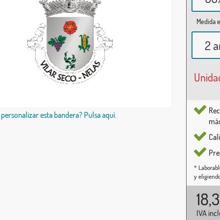
Medida e
2 a
Unida
Rec
 personalizar esta bandera? Pulsa aquí.
máx
Cal
Pre
* Laborabl
y eligiend
18,
IVA inc