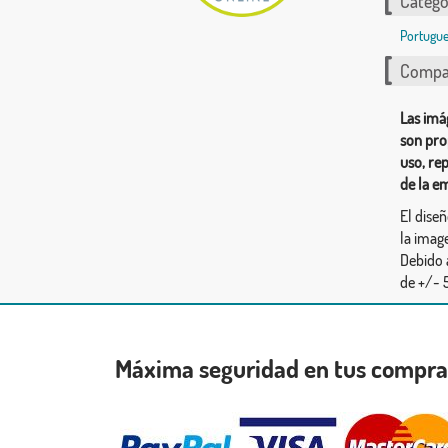
Catego
Portugue
Compar
Las imá
son pro
uso, re
de la e
El dise
la image
Debido 
de +/- 5
Máxima seguridad en tus compr