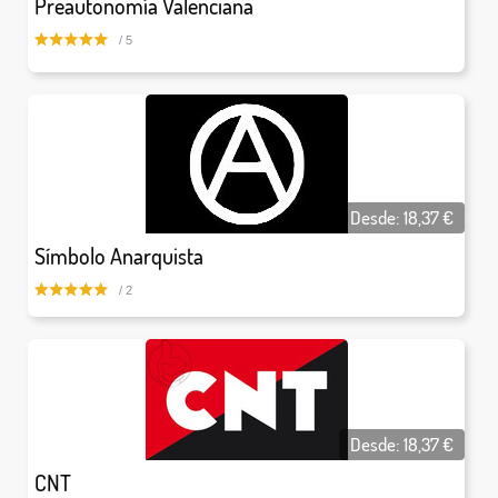
Preautonomía Valenciana
/ 5
Desde:
18,37
€
Símbolo Anarquista
/ 2
Desde:
18,37
€
CNT