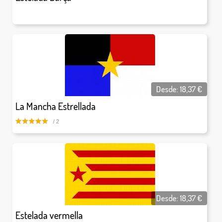
Desde:
18,37
€
La Mancha Estrellada
/ 2
Desde:
18,37
€
Estelada vermella