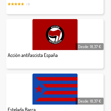
/ 3
Desde:
18,37
€
Acción antifascista España
Desde:
18,37
€
Estelada Barça