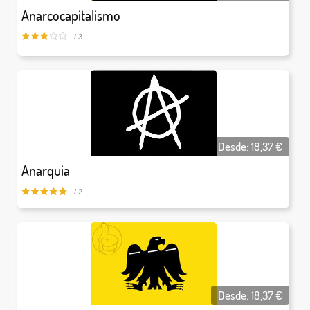
Anarcocapitalismo
/ 3
Desde:
18,37
€
Anarquia
/ 2
Desde:
18,37
€