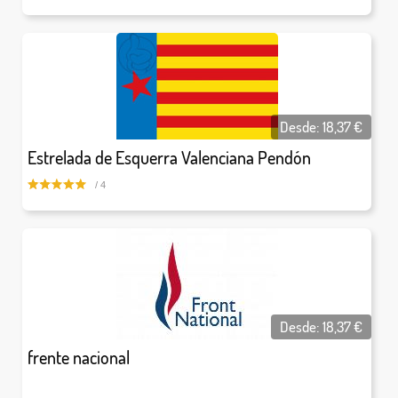
Desde:
18,37
€
Estrelada de Esquerra Valenciana Pendón
/ 4
Desde:
18,37
€
frente nacional