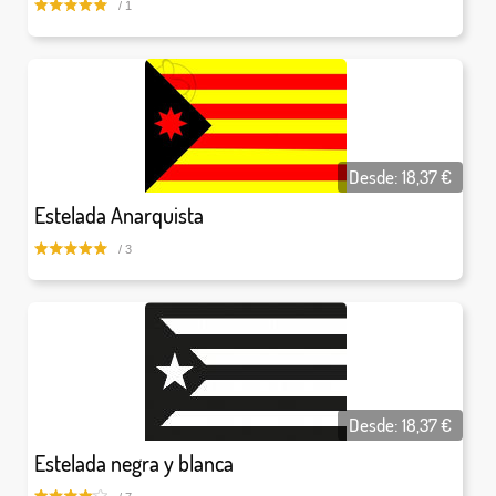
/ 1
Desde:
18,37
€
Estelada Anarquista
/ 3
Desde:
18,37
€
Estelada negra y blanca