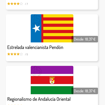
/ 7
Desde:
18,37
€
Estrelada valencianista Pendón
/ 5
Desde:
18,37
€
Regionalismo de Andalucía Oriental