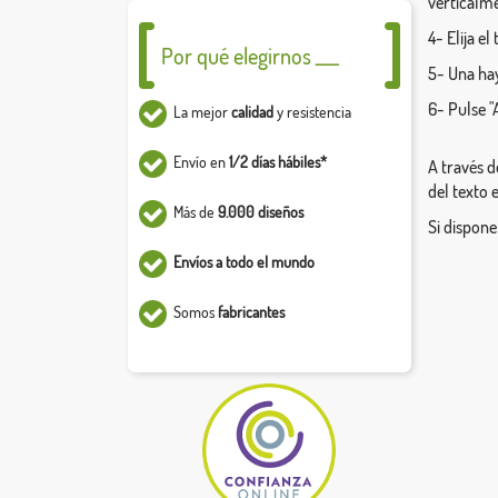
verticalm
4- Elija e
Por qué elegirnos ___
5- Una hay
6- Pulse "
La mejor
calidad
y resistencia
Envío en
1/2 días hábiles*
A través d
del texto 
Más de
9.000 diseños
Si dispone
Envíos a todo el mundo
Somos
fabricantes