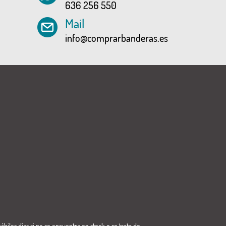
636 256 550
Mail
info@comprarbanderas.es
ábiles días si no se encuentra en stock o se trata de