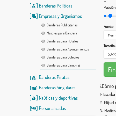
°
Banderas Políticas
Posición:
Empresas y Organismos
Banderas Publicitarias
Fuente:
Mástiles para Bandera
Banderas para Hoteles
Tamaño d
Banderas para Ayuntamientos
Banderas para Colegios
Banderas para Camping
Banderas Piratas
¿Cómo p
Banderas Singulares
1- Escriba
Naúticas
y
deportivas
2- Elija e
Personalizadas
3- Medient