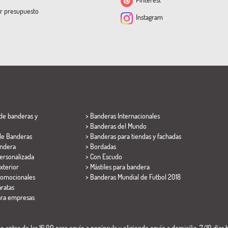
ar presupuesto
Instagram
de banderas y
> Banderas Internacionales
> Banderas del Mundo
de Banderas
> Banderas para tiendas y fachadas
ndera
> Bordadas
ersonalizada
> Con Escudo
xterior
> Mástiles para bandera
romocionales
>
Banderas Mundial de Futbol 2018
ratas
ara empresas
 antes de las 16:00 para envío a península y eligiendo envío a domicilio. 7/10 días h