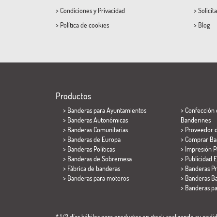
>
Condiciones
y
Privacidad
>
Solicit
>
Política de cookies
>
Blog
Productos
>
Banderas para Ayuntamientos
> Confección 
> Banderas Autonómicas
Banderines
> Banderas Comunitarias
> Proveedor 
> Banderas de Europa
> Comprar Ba
> Banderas Políticas
> Impresión P
>
Banderas de Sobremesa
> Publicidad E
> Fábrica de banderas
> Banderas P
>
Banderas para moteros
> Banderas Ba
>
Banderas p
* 1/2 días hábiles para productos en stock realizando su pedido